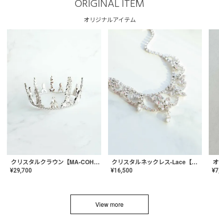
ORIGINAL ITEM
オリジナルアイテム
クリスタルネックレス-Lace【MA-CONL-02】
クリスタルクラウン【MA-COHD-01】韓国風クラウン/ウェディングクラウン/ティアラ
¥
16,500
¥
29,700
¥
7
View more