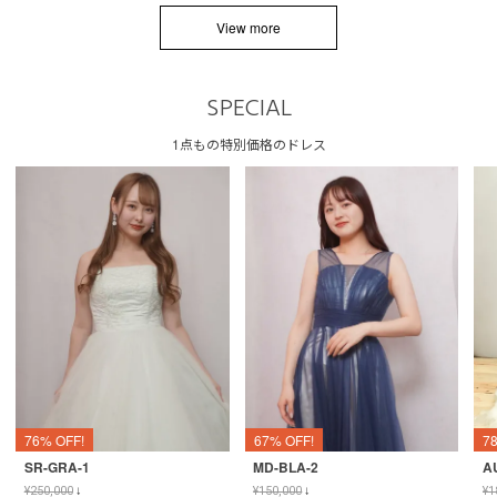
View more
SPECIAL
1点もの特別価格のドレス
76% OFF!
67% OFF!
7
SR-GRA-1
MD-BLA-2
A
¥
250,000
↓
¥
150,000
↓
¥
1