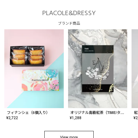
PLACOLE&DRESSY
ブランド商品
フィナンシェ（6個入り）
オリジナル高級紅茶（TIME/タイム）【ギフト/プチギフト/プレゼント/内祝い/結婚式/オリジナル配合/高品質/ハーブティー/茶葉/記念日/お返し/手土産/美容/おしゃれ】
紅
¥
2,722
¥
1,288
¥
2
View more