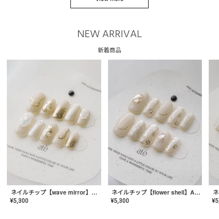
NEW ARRIVAL
新着商品
ネイルチップ【wave mirror】AE-CONA-04
ネイルチップ【flower shell】AE-CONA-03
¥
5,300
¥
5,300
¥
5