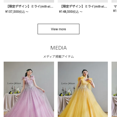
【限定デザイン】ミライ(mill-ai)リング
【限定デザイン】ミライ(mill-ai)リング
マ
¥
1
¥
137,500
税込
¥
148,500
税込
〜
〜
View more
MEDIA
メディア掲載アイテム