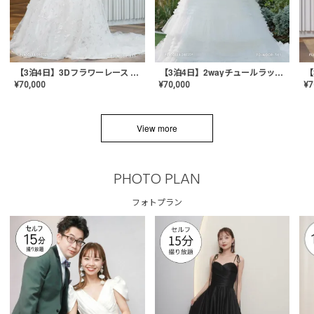
【3泊4日】3Dフラワーレース ドレス〈PD-WDOR-331〉
【3泊4日】2wayチュールラッフルドレス〈PD-WDOR-341RTL〉
¥
70,000
¥
70,000
¥
7
View more
PHOTO PLAN
フォトプラン