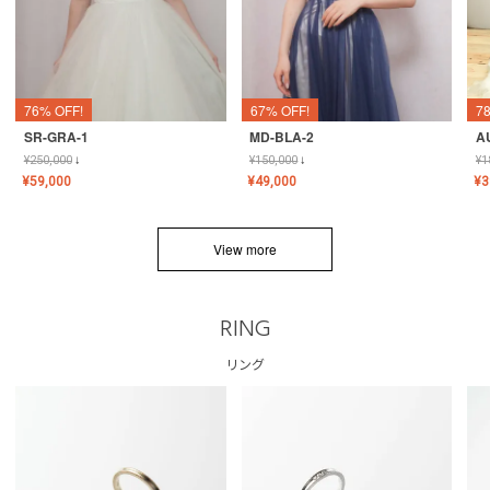
76% OFF!
67% OFF!
7
SR-GRA-1
MD-BLA-2
A
¥
250,000
↓
¥
150,000
↓
¥
1
¥
59,000
¥
49,000
¥
3
View more
RING
リング