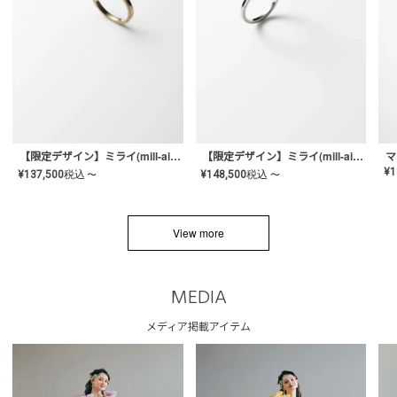
【限定デザイン】ミライ(mill-ai)リング
【限定デザイン】ミライ(mill-ai)リング
マ
¥
1
¥
137,500
税込
¥
148,500
税込
〜
〜
View more
MEDIA
メディア掲載アイテム