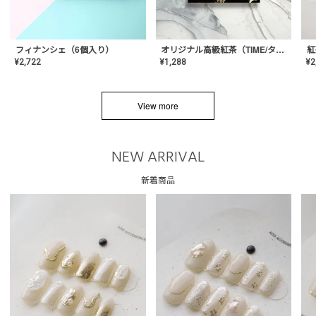
フィナンシェ（6個入り）
オリジナル高級紅茶（TIME/タイム）【ギフト/プチギフト/プレゼント/内祝い/結婚式/オリジナル配合/高品質/ハーブティー/茶葉/記念日/お返し/手土産/美容/おしゃれ】
紅
¥
2,722
¥
1,288
¥
2
View more
NEW ARRIVAL
新着商品