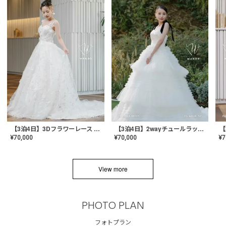
【3泊4日】3Dフラワーレース ドレス〈PD-WDOR-331〉
【3泊4日】2wayチュールラッフルドレス〈PD-WDOR-341RTL〉
¥
70,000
¥
70,000
¥
7
View more
PHOTO PLAN
フォトプラン