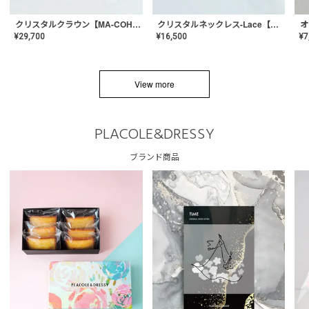
クリスタルネックレス-Lace【MA-CONL-02】
クリスタルクラウン【MA-COHD-01】韓国風クラウン/ウェディングクラウン/ティアラ
¥
16,500
¥
29,700
¥
7
View more
PLACOLE&DRESSY
ブランド商品