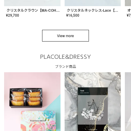
クリスタルネックレス-Lace【MA-CONL-02】
クリスタルクラウン【MA-COHD-01】韓国風クラウン/ウェディングクラウン/ティアラ
¥
16,500
¥
29,700
¥
7
View more
PLACOLE&DRESSY
ブランド商品