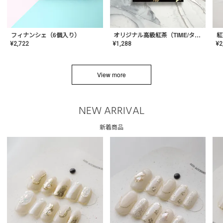
フィナンシェ（6個入り）
オリジナル高級紅茶（TIME/タイム）【ギフト/プチギフト/プレゼント/内祝い/結婚式/オリジナル配合/高品質/ハーブティー/茶葉/記念日/お返し/手土産/美容/おしゃれ】
紅
¥
2,722
¥
1,288
¥
2
View more
NEW ARRIVAL
新着商品