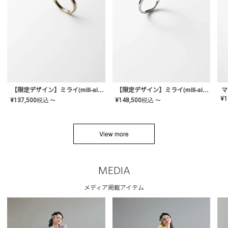
【限定デザイン】ミライ(mill-ai)リング
【限定デザイン】ミライ(mill-ai)リング
マ
¥
1
¥
137,500
税込
¥
148,500
税込
〜
〜
View more
MEDIA
メディア掲載アイテム