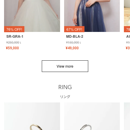
76% OFF!
67% OFF!
7
SR-GRA-1
MD-BLA-2
A
¥
250,000
↓
¥
150,000
↓
¥
1
¥
59,000
¥
49,000
¥
3
View more
RING
リング