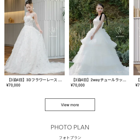
【3泊4日】3Dフラワーレース ドレス〈PD-WDOR-331〉
【3泊4日】2wayチュールラッフルドレス〈PD-WDOR-341RTL〉
¥
70,000
¥
70,000
¥
7
View more
PHOTO PLAN
フォトプラン