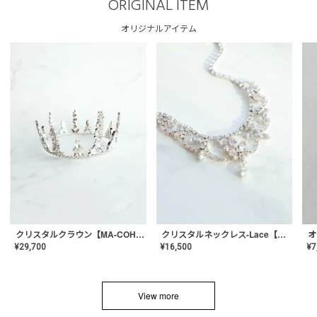
ORIGINAL ITEM
オリジナルアイテム
クリスタルネックレス-Lace【MA-CONL-02】
クリスタルクラウン【MA-COHD-01】韓国風クラウン/ウェディングクラウン/ティアラ
¥
16,500
¥
29,700
¥
7
View more