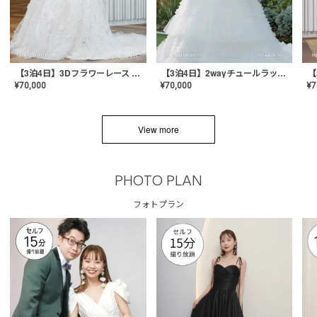
【3泊4日】3Dフラワーレース ドレス〈PD-WDOR-331〉
【3泊4日】2wayチュールラッフルドレス〈PD-WDOR-341RTL〉
¥
70,000
¥
70,000
¥
7
View more
PHOTO PLAN
フォトプラン