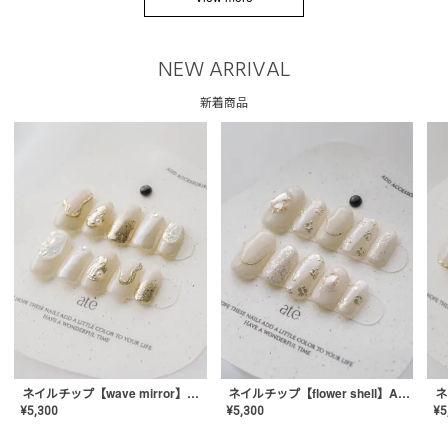
NEW ARRIVAL
新着商品
ネイルチップ【wave mirror】AE-CONA-04
ネイルチップ【flower shell】AE-CONA-03
¥
5,300
¥
5,300
¥
5