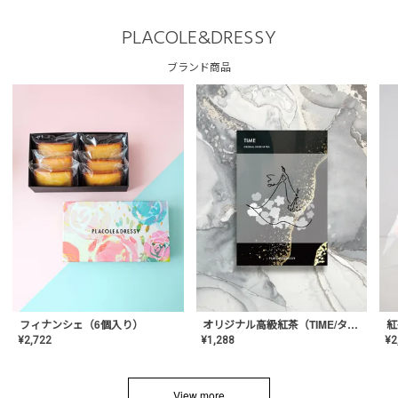
PLACOLE&DRESSY
ブランド商品
フィナンシェ（6個入り）
オリジナル高級紅茶（TIME/タイム）【ギフト/プチギフト/プレゼント/内祝い/結婚式/オリジナル配合/高品質/ハーブティー/茶葉/記念日/お返し/手土産/美容/おしゃれ】
紅
¥
2,722
¥
1,288
¥
2
View more