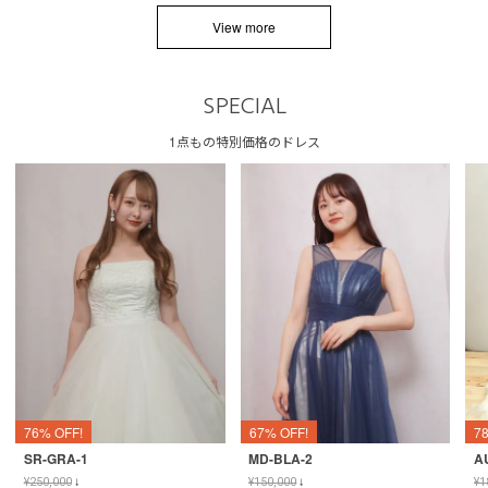
View more
SPECIAL
1点もの特別価格のドレス
76% OFF!
67% OFF!
7
SR-GRA-1
MD-BLA-2
A
¥
250,000
↓
¥
150,000
↓
¥
1