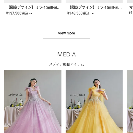
【限定デザイン】ミライ(mill-ai)リング
【限定デザイン】ミライ(mill-ai)リング
マ
¥
1
¥
137,500
税込
¥
148,500
税込
〜
〜
View more
MEDIA
メディア掲載アイテム