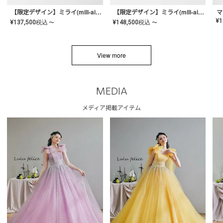
【限定デザイン】ミライ(mill-ai)リング
【限定デザイン】ミライ(mill-ai)リング
マ
¥
1
¥
137,500
税込
¥
148,500
税込
〜
〜
View more
MEDIA
メディア掲載アイテム