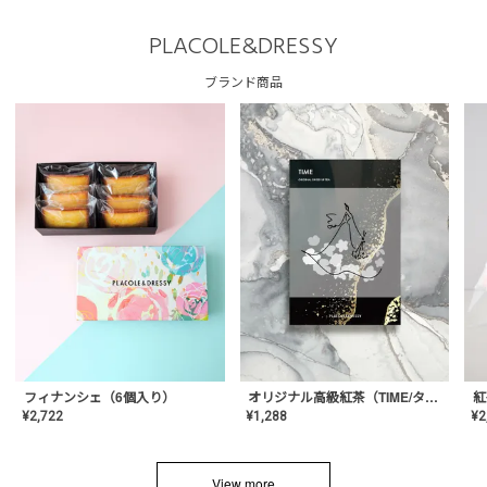
PLACOLE&DRESSY
ブランド商品
フィナンシェ（6個入り）
オリジナル高級紅茶（TIME/タイム）【ギフト/プチギフト/プレゼント/内祝い/結婚式/オリジナル配合/高品質/ハーブティー/茶葉/記念日/お返し/手土産/美容/おしゃれ】
紅
¥
2,722
¥
1,288
¥
2
View more