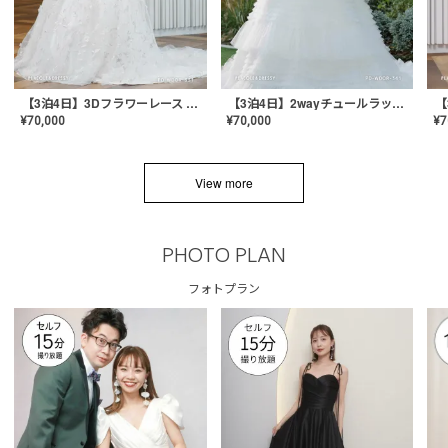
【3泊4日】3Dフラワーレース ドレス〈PD-WDOR-331〉
【3泊4日】2wayチュールラッフルドレス〈PD-WDOR-341RTL〉
¥
70,000
¥
70,000
¥
7
View more
PHOTO PLAN
フォトプラン