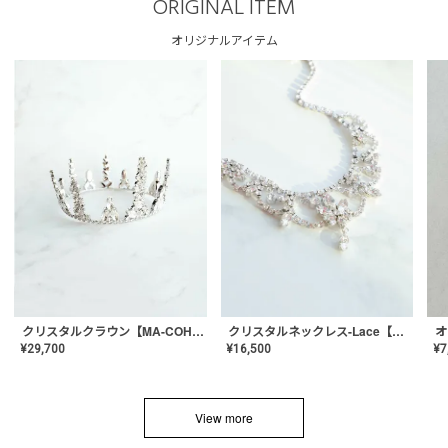
ORIGINAL ITEM
オリジナルアイテム
クリスタルネックレス-Lace【MA-CONL-02】
クリスタルクラウン【MA-COHD-01】韓国風クラウン/ウェディングクラウン/ティアラ
¥
16,500
¥
29,700
¥
7
View more