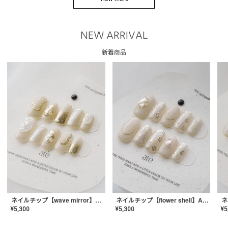
NEW ARRIVAL
新着商品
ネイルチップ【wave mirror】AE-CONA-04
ネイルチップ【flower shell】AE-CONA-03
¥
5,300
¥
5,300
¥
5