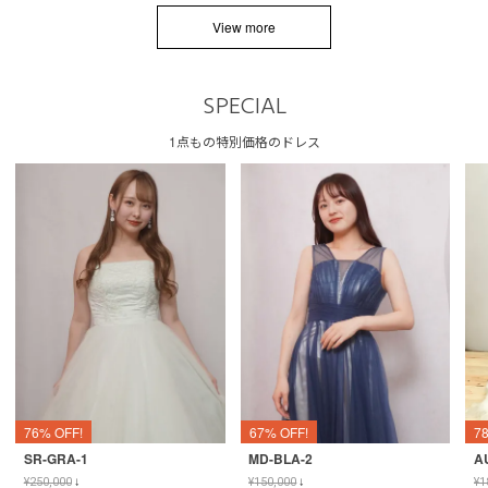
View more
SPECIAL
1点もの特別価格のドレス
76% OFF!
67% OFF!
7
SR-GRA-1
MD-BLA-2
A
¥
250,000
↓
¥
150,000
↓
¥
1