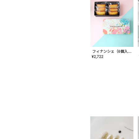
フィナンシェ（6個入り）
¥
2,722