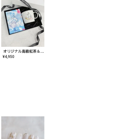
オリジナル高級紅茶＆マグカップ ギフト【AT-GF-02】ギフトセット/プレゼント/内祝い/結婚式/ハーブティー/高品質/マグカップ/食器/記念日/お返し/手土産/美容/おしゃれ
¥
4,950