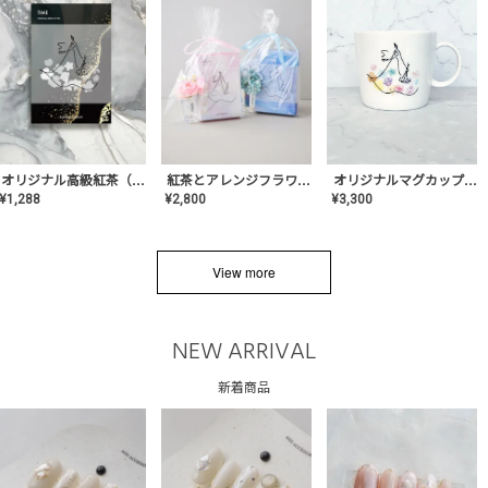
オリジナルマグカップ【AT-TW-03】ギフトセット有/プレゼント/内祝い/結婚式/ペア/食器/テーブルウェア/記念日/お返し/特別/高級/おしゃれ
オリジナル高級紅茶（TIME/タイム）【ギフト/プチギフト/プレゼント/内祝い/結婚式/オリジナル配合/高品質/ハーブティー/茶葉/記念日/お返し/手土産/美容/おしゃれ】
紅茶とアレンジフラワーのセット
¥
3,300
¥
1,288
¥
2,800
View more
NEW ARRIVAL
新着商品