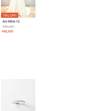
79% OFF!
AU-WDA-12
¥
200,000
↓
¥
42,000