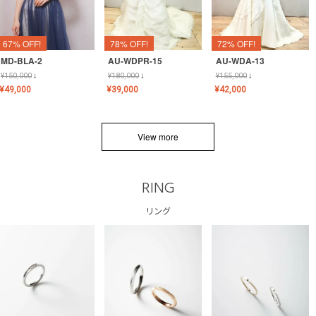
67% OFF!
78% OFF!
72% OFF!
MD-BLA-2
AU-WDPR-15
AU-WDA-13
¥
150,000
↓
¥
180,000
↓
¥
155,000
↓
¥
49,000
¥
39,000
¥
42,000
View more
RING
リング