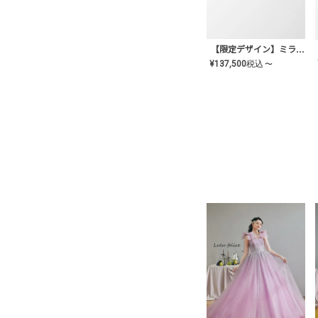
【限定デザイン】ミライ(mill-ai)リング
¥
137,500
税込
〜