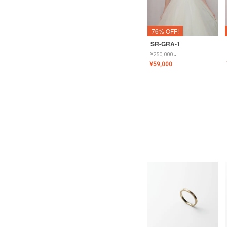
76% OFF!
SR-GRA-1
¥
250,000
↓
¥
59,000