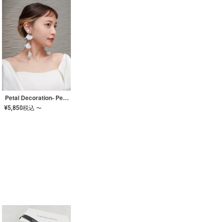
Petal Decoration- Pearl【JA-COER-3】
¥
5,850
税込
〜