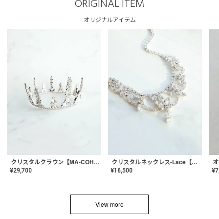
ORIGINAL ITEM
オリジナルアイテム
クリスタルネックレス-Lace【MA-CONL-02】
クリスタルクラウン【MA-COHD-01】韓国風クラウン/ウェディングクラウン/ティアラ
¥
16,500
¥
29,700
¥
7
View more