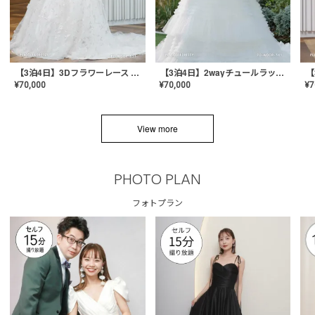
【3泊4日】3Dフラワーレース ドレス〈PD-WDOR-331〉
【3泊4日】2wayチュールラッフルドレス〈PD-WDOR-341RTL〉
¥
70,000
¥
70,000
¥
7
View more
PHOTO PLAN
フォトプラン