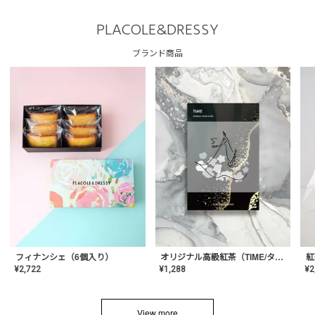
PLACOLE&DRESSY
ブランド商品
フィナンシェ（6個入り）
オリジナル高級紅茶（TIME/タイム）【ギフト/プチギフト/プレゼント/内祝い/結婚式/オリジナル配合/高品質/ハーブティー/茶葉/記念日/お返し/手土産/美容/おしゃれ】
紅
¥
2,722
¥
1,288
¥
2
View more