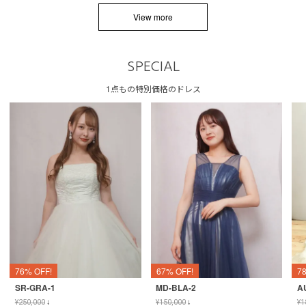
View more
SPECIAL
1点もの特別価格のドレス
76% OFF!
67% OFF!
7
SR-GRA-1
MD-BLA-2
A
¥
250,000
↓
¥
150,000
↓
¥
1