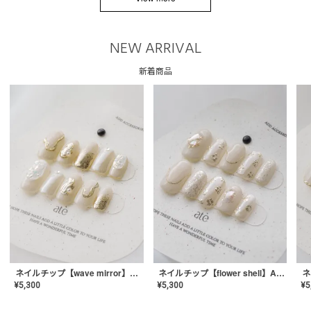
NEW ARRIVAL
新着商品
ネイルチップ【wave mirror】AE-CONA-04
ネイルチップ【flower shell】AE-CONA-03
¥
5,300
¥
5,300
¥
5