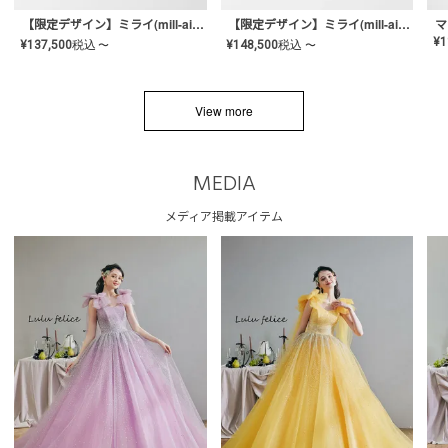
【限定デザイン】ミライ(mill-ai)リング
【限定デザイン】ミライ(mill-ai)リング
マ
¥
1
¥
137,500
税込
¥
148,500
税込
〜
〜
View more
MEDIA
メディア掲載アイテム