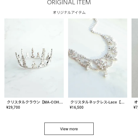
ORIGINAL ITEM
オリジナルアイテム
クリスタルネックレス-Lace【MA-CONL-02】
クリスタルクラウン【MA-COHD-01】韓国風クラウン/ウェディングクラウン/ティアラ
¥
16,500
¥
29,700
¥
7
View more