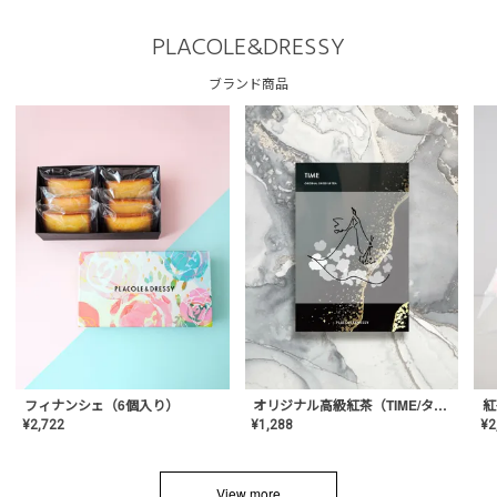
PLACOLE&DRESSY
ブランド商品
フィナンシェ（6個入り）
オリジナル高級紅茶（TIME/タイム）【ギフト/プチギフト/プレゼント/内祝い/結婚式/オリジナル配合/高品質/ハーブティー/茶葉/記念日/お返し/手土産/美容/おしゃれ】
紅
¥
2,722
¥
1,288
¥
2
View more