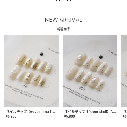
NEW ARRIVAL
新着商品
ネイルチップ【wave mirror】AE-CONA-04
ネイルチップ【flower shell】AE-CONA-03
¥
5,300
¥
5,300
¥
5