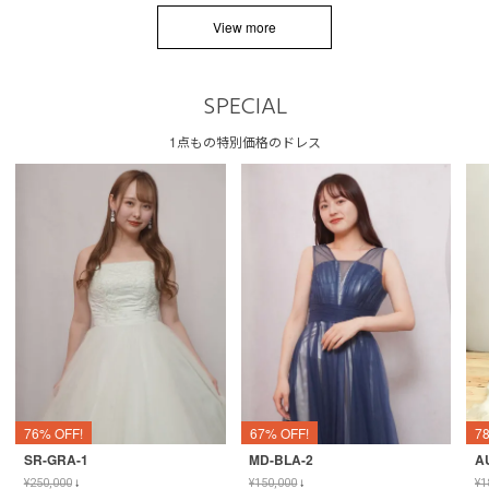
View more
SPECIAL
1点もの特別価格のドレス
76% OFF!
67% OFF!
7
SR-GRA-1
MD-BLA-2
A
¥
250,000
↓
¥
150,000
↓
¥
1