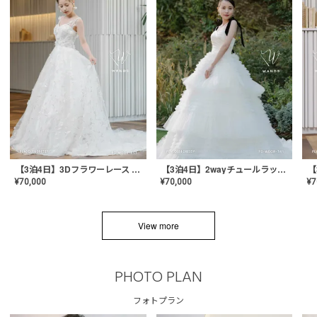
【3泊4日】3Dフラワーレース ドレス〈PD-WDOR-331〉
【3泊4日】2wayチュールラッフルドレス〈PD-WDOR-341RTL〉
¥
70,000
¥
70,000
¥
7
View more
PHOTO PLAN
フォトプラン