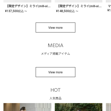
【限定デザイン】ミライ(mill-ai)リング
【限定デザイン】ミライ(mill-ai)リング
マ
¥
1
¥
137,500
税込
¥
148,500
税込
〜
〜
View more
MEDIA
メディア掲載アイテム
View more
HOT
人気商品