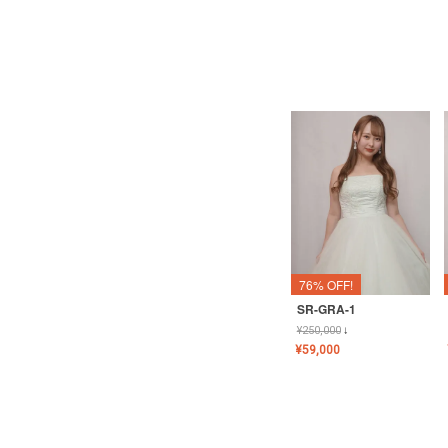
76% OFF!
SR-GRA-1
¥
250,000
↓
¥
59,000