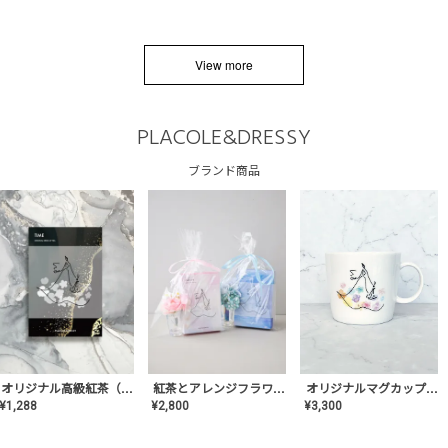
View more
PLACOLE&DRESSY
ブランド商品
オリジナルマグカップ【AT-TW-03】ギフトセット有/プレゼント/内祝い/結婚式/ペア/食器/テーブルウェア/記念日/お返し/特別/高級/おしゃれ
オリジナル高級紅茶（TIME/タイム）【ギフト/プチギフト/プレゼント/内祝い/結婚式/オリジナル配合/高品質/ハーブティー/茶葉/記念日/お返し/手土産/美容/おしゃれ】
紅茶とアレンジフラワーのセット
¥
3,300
¥
1,288
¥
2,800