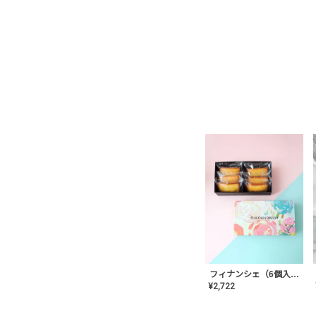
フィナンシェ（6個入り）
¥
2,722