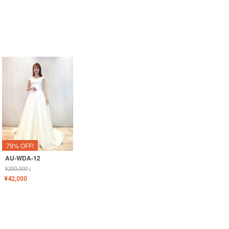
79% OFF!
AU-WDA-12
¥
200,000
↓
¥
42,000