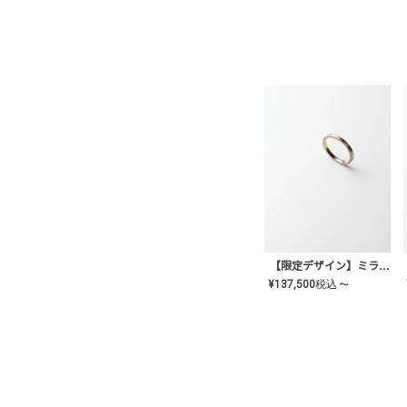
【限定デザイン】ミライ(mill-ai)リング
¥
137,500
税込
〜