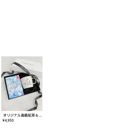
オリジナル高級紅茶＆マグカップ ギフト【AT-GF-02】ギフトセット/プレゼント/内祝い/結婚式/ハーブティー/高品質/マグカップ/食器/記念日/お返し/手土産/美容/おしゃれ
¥
4,950