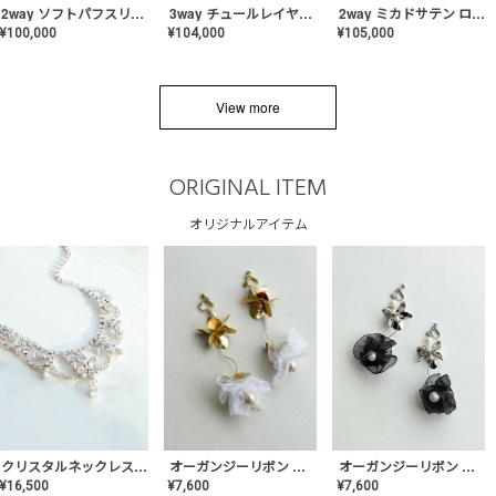
2way ソフトパフスリーブ スレンダードレス〈PD-WDOR-2112〉
3way チュールレイヤーオフショルダー スレンダードレス〈PD-WDOR-2111〉
2way ミカドサテン ロールカラードレス〈PD-WDOR-511〉
¥
100,000
¥
104,000
¥
105,000
View more
ORIGINAL ITEM
オリジナルアイテム
クリスタルネックレス-Lace【MA-CONL-02】
オーガンジーリボン バレリーナイヤリング&ピアス【Black】〈PV-COER-11〉
オーガンジーリボン バレリーナイヤリング&ピアス【White】〈PV-COER-12〉
¥
16,500
¥
7,600
¥
7,600