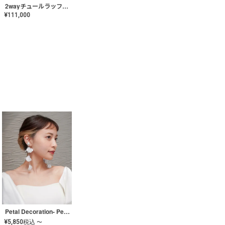
2wayチュールラッフルドレス〈PD-WDOR-341〉
¥
111,000
Petal Decoration- Pearl【JA-COER-3】
¥
5,850
税込
〜