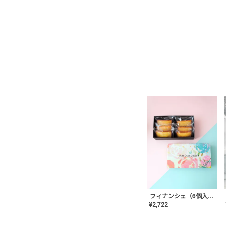
フィナンシェ（6個入り）
¥
2,722