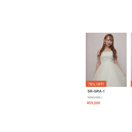
76% OFF!
SR-GRA-1
¥
250,000
↓
¥
59,000