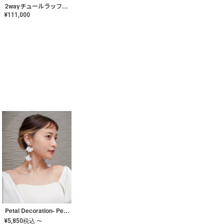
2wayチュールラッフルドレス〈PD-WDOR-341〉
¥
111,000
Petal Decoration- Pearl【JA-COER-3】
¥
5,850
税込
〜