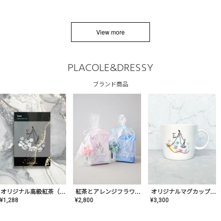
View more
PLACOLE&DRESSY
ブランド商品
オリジナルマグカップ【AT-TW-03】ギフトセット有/プレゼント/内祝い/結婚式/ペア/食器/テーブルウェア/記念日/お返し/特別/高級/おしゃれ
オリジナル高級紅茶（TIME/タイム）【ギフト/プチギフト/プレゼント/内祝い/結婚式/オリジナル配合/高品質/ハーブティー/茶葉/記念日/お返し/手土産/美容/おしゃれ】
紅茶とアレンジフラワーのセット
¥
3,300
¥
1,288
¥
2,800