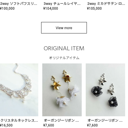
2way ソフトパフスリーブ スレンダードレス〈PD-WDOR-2112〉
3way チュールレイヤーオフショルダー スレンダードレス〈PD-WDOR-2111〉
2way ミカドサテン ロールカラードレス〈PD-WDOR-511〉
¥
100,000
¥
104,000
¥
105,000
View more
ORIGINAL ITEM
オリジナルアイテム
クリスタルネックレス-Lace【MA-CONL-02】
オーガンジーリボン バレリーナイヤリング&ピアス【Black】〈PV-COER-11〉
オーガンジーリボン バレリーナイヤリング&ピアス【White】〈PV-COER-12〉
¥
16,500
¥
7,600
¥
7,600