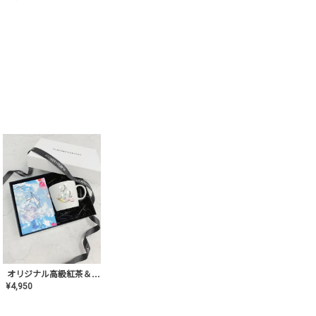
オリジナル高級紅茶＆マグカップ ギフト【AT-GF-02】ギフトセット/プレゼント/内祝い/結婚式/ハーブティー/高品質/マグカップ/食器/記念日/お返し/手土産/美容/おしゃれ
¥
4,950