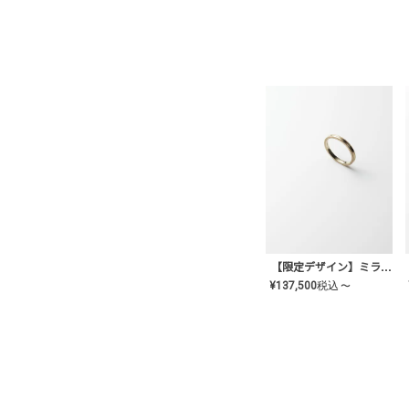
【限定デザイン】ミライ(mill-ai)リング
¥
137,500
税込
〜