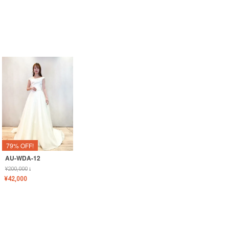
79% OFF!
AU-WDA-12
¥
200,000
↓
¥
42,000