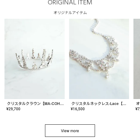
ORIGINAL ITEM
オリジナルアイテム
クリスタルネックレス-Lace【MA-CONL-02】
クリスタルクラウン【MA-COHD-01】韓国風クラウン/ウェディングクラウン/ティアラ
¥
16,500
¥
29,700
¥
7
View more