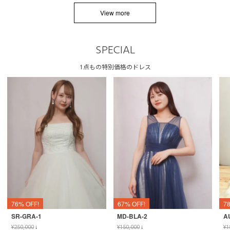
View more
SPECIAL
1点もの特別価格のドレス
76% OFF!
67% OFF!
7
SR-GRA-1
MD-BLA-2
A
¥
250,000
↓
¥
150,000
↓
¥
1