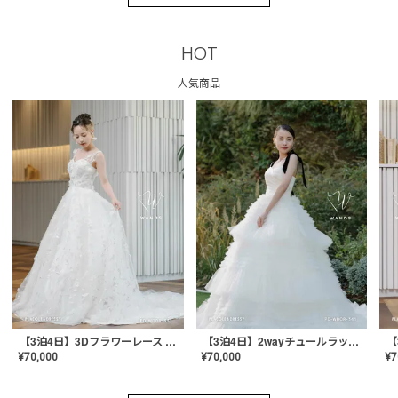
HOT
人気商品
【3泊4日】3Dフラワーレース ドレス〈PD-WDOR-331〉
【3泊4日】2wayチュールラッフルドレス〈PD-WDOR-341RTL〉
¥
70,000
¥
70,000
¥
7