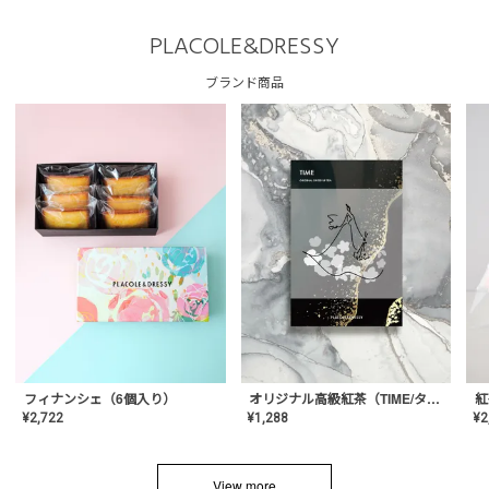
PLACOLE&DRESSY
ブランド商品
フィナンシェ（6個入り）
オリジナル高級紅茶（TIME/タイム）【ギフト/プチギフト/プレゼント/内祝い/結婚式/オリジナル配合/高品質/ハーブティー/茶葉/記念日/お返し/手土産/美容/おしゃれ】
紅
¥
2,722
¥
1,288
¥
2
View more