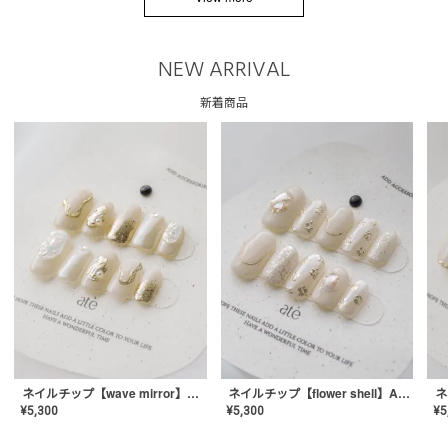
NEW ARRIVAL
新着商品
ネイルチップ【wave mirror】AE-CONA-04
ネイルチップ【flower shell】AE-CONA-03
¥
5,300
¥
5,300
¥
5