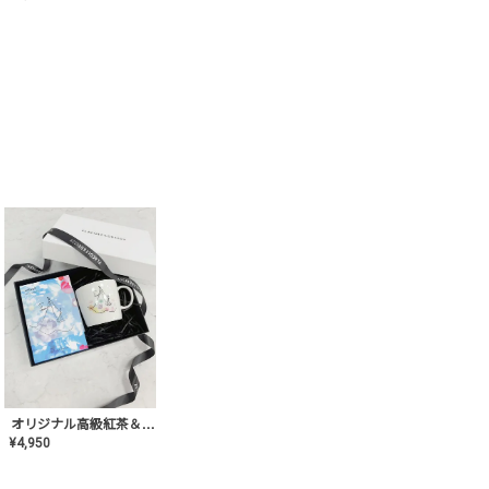
オリジナル高級紅茶＆マグカップ ギフト【AT-GF-02】ギフトセット/プレゼント/内祝い/結婚式/ハーブティー/高品質/マグカップ/食器/記念日/お返し/手土産/美容/おしゃれ
¥
4,950