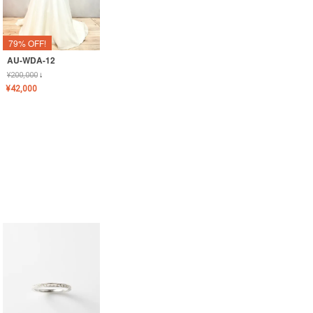
79% OFF!
AU-WDA-12
¥
200,000
↓
¥
42,000