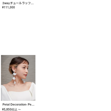
2wayチュールラッフルドレス〈PD-WDOR-341〉
¥
111,000
Petal Decoration- Pearl【JA-COER-3】
¥
5,850
税込
〜