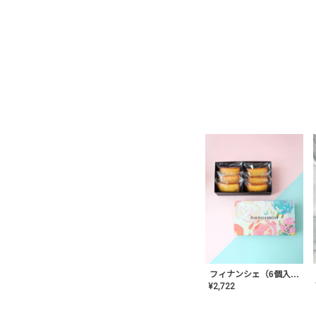
フィナンシェ（6個入り）
¥
2,722