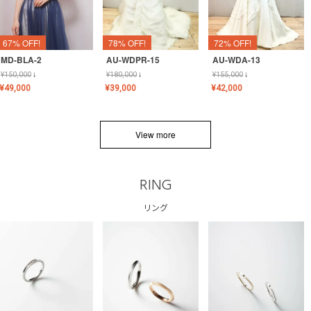
67% OFF!
78% OFF!
72% OFF!
MD-BLA-2
AU-WDPR-15
AU-WDA-13
¥
150,000
↓
¥
180,000
↓
¥
155,000
↓
¥
49,000
¥
39,000
¥
42,000
View more
RING
リング