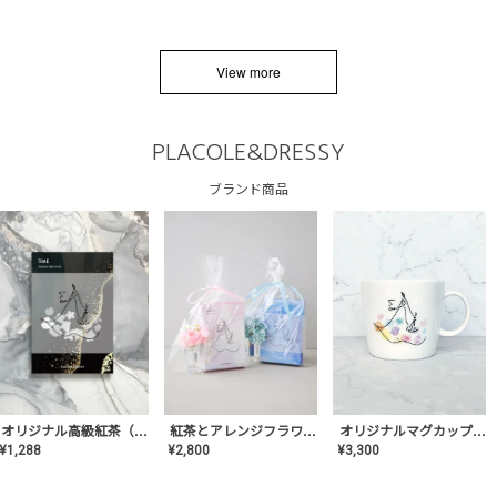
View more
PLACOLE&DRESSY
ブランド商品
オリジナルマグカップ【AT-TW-03】ギフトセット有/プレゼント/内祝い/結婚式/ペア/食器/テーブルウェア/記念日/お返し/特別/高級/おしゃれ
オリジナル高級紅茶（TIME/タイム）【ギフト/プチギフト/プレゼント/内祝い/結婚式/オリジナル配合/高品質/ハーブティー/茶葉/記念日/お返し/手土産/美容/おしゃれ】
紅茶とアレンジフラワーのセット
¥
3,300
¥
1,288
¥
2,800