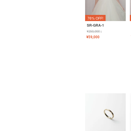
76% OFF!
SR-GRA-1
¥
250,000
↓
¥
59,000