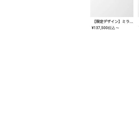
【限定デザイン】ミライ(mill-ai)リング
¥
137,500
税込
〜