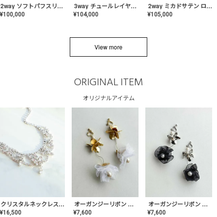
2way ソフトパフスリーブ スレンダードレス〈PD-WDOR-2112〉
3way チュールレイヤーオフショルダー スレンダードレス〈PD-WDOR-2111〉
2way ミカドサテン ロールカラードレス〈PD-WDOR-511〉
¥
100,000
¥
104,000
¥
105,000
View more
ORIGINAL ITEM
オリジナルアイテム
クリスタルネックレス-Lace【MA-CONL-02】
オーガンジーリボン バレリーナイヤリング&ピアス【Black】〈PV-COER-11〉
オーガンジーリボン バレリーナイヤリング&ピアス【White】〈PV-COER-12〉
¥
16,500
¥
7,600
¥
7,600