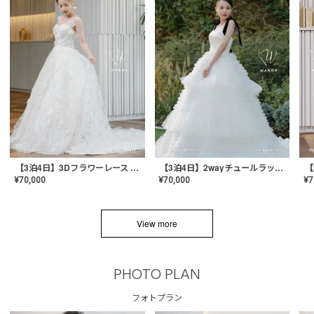
【3泊4日】3Dフラワーレース ドレス〈PD-WDOR-331〉
【3泊4日】2wayチュールラッフルドレス〈PD-WDOR-341RTL〉
¥
70,000
¥
70,000
¥
7
View more
PHOTO PLAN
フォトプラン