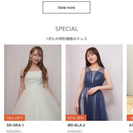
View more
SPECIAL
1点もの特別価格のドレス
76% OFF!
67% OFF!
7
SR-GRA-1
MD-BLA-2
A
¥
250,000
↓
¥
150,000
↓
¥
1