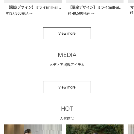
【限定デザイン】ミライ(mill-ai)リング
【限定デザイン】ミライ(mill-ai)リング
マ
¥
1
¥
137,500
税込
¥
148,500
税込
〜
〜
View more
MEDIA
メディア掲載アイテム
View more
HOT
人気商品