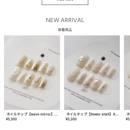
NEW ARRIVAL
新着商品
ネイルチップ【wave mirror】AE-CONA-04
ネイルチップ【flower shell】AE-CONA-03
¥
5,300
¥
5,300
¥
5