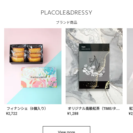
PLACOLE&DRESSY
ブランド商品
フィナンシェ（6個入り）
オリジナル高級紅茶（TIME/タイム）【ギフト/プチギフト/プレゼント/内祝い/結婚式/オリジナル配合/高品質/ハーブティー/茶葉/記念日/お返し/手土産/美容/おしゃれ】
紅
¥
2,722
¥
1,288
¥
2
View more