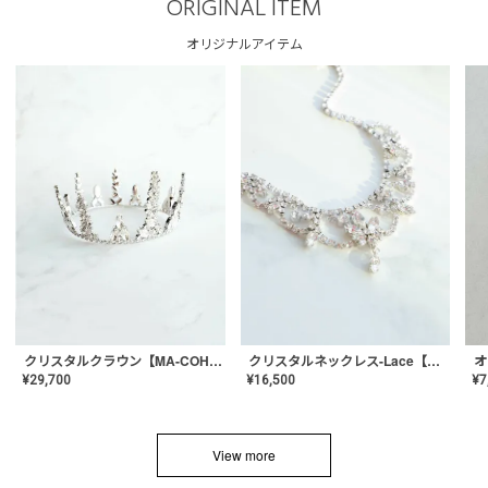
ORIGINAL ITEM
オリジナルアイテム
クリスタルネックレス-Lace【MA-CONL-02】
クリスタルクラウン【MA-COHD-01】韓国風クラウン/ウェディングクラウン/ティアラ
¥
16,500
¥
29,700
¥
7
View more