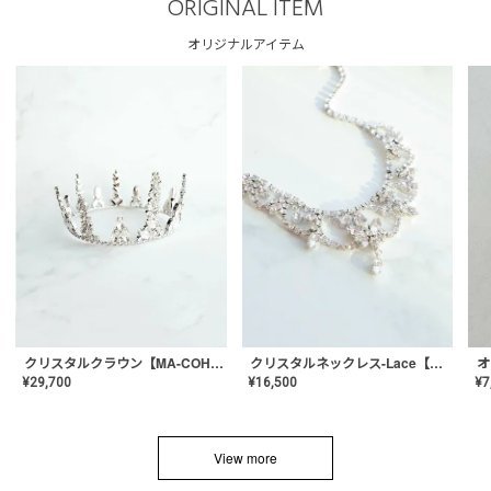
ORIGINAL ITEM
オリジナルアイテム
クリスタルネックレス-Lace【MA-CONL-02】
クリスタルクラウン【MA-COHD-01】韓国風クラウン/ウェディングクラウン/ティアラ
¥
16,500
¥
29,700
¥
7
View more