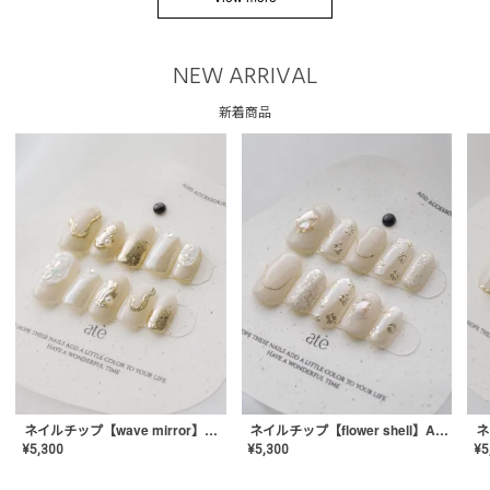
NEW ARRIVAL
新着商品
ネイルチップ【wave mirror】AE-CONA-04
ネイルチップ【flower shell】AE-CONA-03
¥
5,300
¥
5,300
¥
5