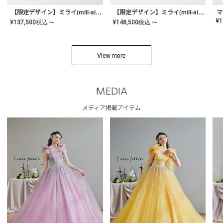
【限定デザイン】ミライ(mill-ai)リング
【限定デザイン】ミライ(mill-ai)リング
マ
¥
1
¥
137,500
税込
¥
148,500
税込
〜
〜
View more
MEDIA
メディア掲載アイテム