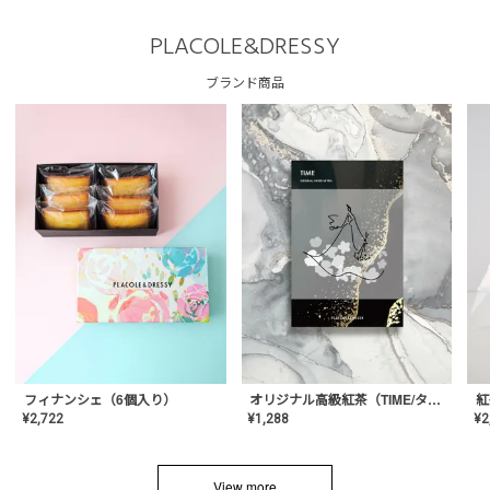
PLACOLE&DRESSY
ブランド商品
フィナンシェ（6個入り）
オリジナル高級紅茶（TIME/タイム）【ギフト/プチギフト/プレゼント/内祝い/結婚式/オリジナル配合/高品質/ハーブティー/茶葉/記念日/お返し/手土産/美容/おしゃれ】
紅
¥
2,722
¥
1,288
¥
2
View more