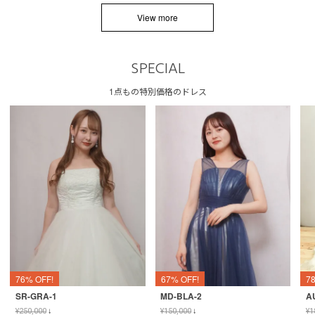
View more
SPECIAL
1点もの特別価格のドレス
76% OFF!
67% OFF!
7
SR-GRA-1
MD-BLA-2
A
¥
250,000
↓
¥
150,000
↓
¥
1