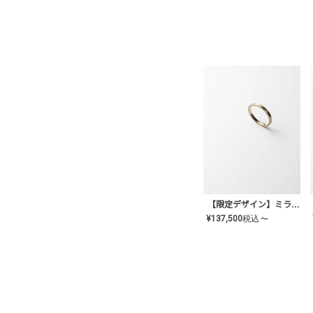
【限定デザイン】ミライ(mill-ai)リング
¥
137,500
税込
〜