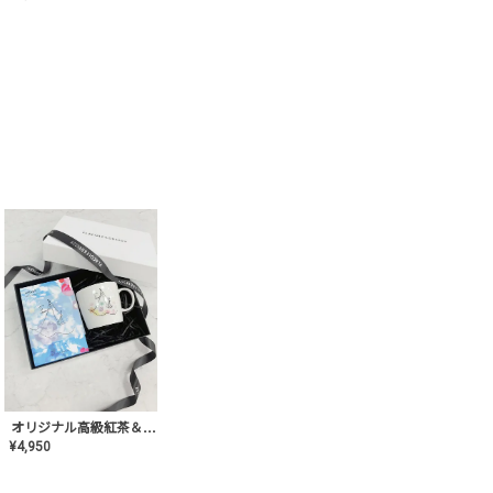
オリジナル高級紅茶＆マグカップ ギフト【AT-GF-02】ギフトセット/プレゼント/内祝い/結婚式/ハーブティー/高品質/マグカップ/食器/記念日/お返し/手土産/美容/おしゃれ
¥
4,950