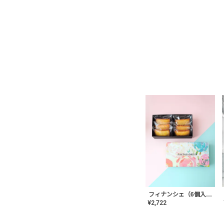
フィナンシェ（6個入り）
¥
2,722