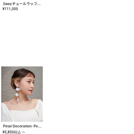
2wayチュールラッフルドレス〈PD-WDOR-341〉
¥
111,000
Petal Decoration- Pearl【JA-COER-3】
¥
5,850
税込
〜