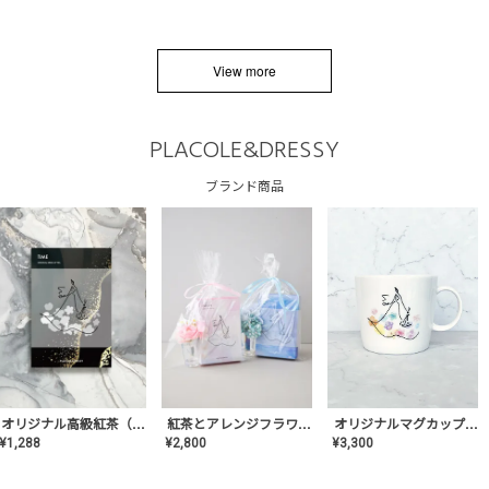
View more
PLACOLE&DRESSY
ブランド商品
オリジナルマグカップ【AT-TW-03】ギフトセット有/プレゼント/内祝い/結婚式/ペア/食器/テーブルウェア/記念日/お返し/特別/高級/おしゃれ
オリジナル高級紅茶（TIME/タイム）【ギフト/プチギフト/プレゼント/内祝い/結婚式/オリジナル配合/高品質/ハーブティー/茶葉/記念日/お返し/手土産/美容/おしゃれ】
紅茶とアレンジフラワーのセット
¥
3,300
¥
1,288
¥
2,800