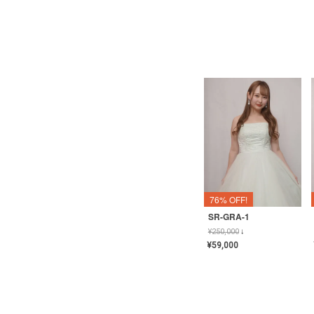
76% OFF!
SR-GRA-1
¥
250,000
↓
¥
59,000