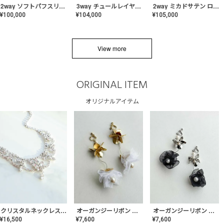
2way ソフトパフスリーブ スレンダードレス〈PD-WDOR-2112〉
3way チュールレイヤーオフショルダー スレンダードレス〈PD-WDOR-2111〉
2way ミカドサテン ロールカラードレス〈PD-WDOR-511〉
¥
100,000
¥
104,000
¥
105,000
View more
ORIGINAL ITEM
オリジナルアイテム
クリスタルネックレス-Lace【MA-CONL-02】
オーガンジーリボン バレリーナイヤリング&ピアス【Black】〈PV-COER-11〉
オーガンジーリボン バレリーナイヤリング&ピアス【White】〈PV-COER-12〉
¥
16,500
¥
7,600
¥
7,600