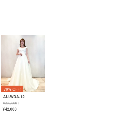
79% OFF!
AU-WDA-12
¥
200,000
↓
¥
42,000