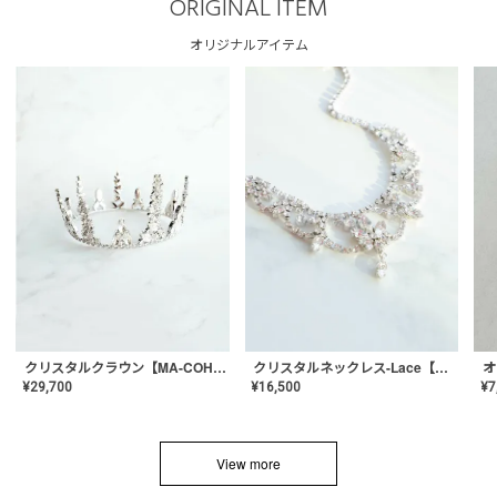
ORIGINAL ITEM
オリジナルアイテム
クリスタルネックレス-Lace【MA-CONL-02】
クリスタルクラウン【MA-COHD-01】韓国風クラウン/ウェディングクラウン/ティアラ
¥
16,500
¥
29,700
¥
7
View more