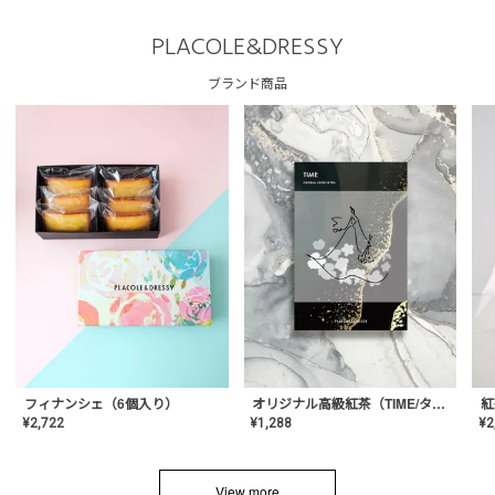
PLACOLE&DRESSY
ブランド商品
フィナンシェ（6個入り）
オリジナル高級紅茶（TIME/タイム）【ギフト/プチギフト/プレゼント/内祝い/結婚式/オリジナル配合/高品質/ハーブティー/茶葉/記念日/お返し/手土産/美容/おしゃれ】
紅
¥
2,722
¥
1,288
¥
2
View more