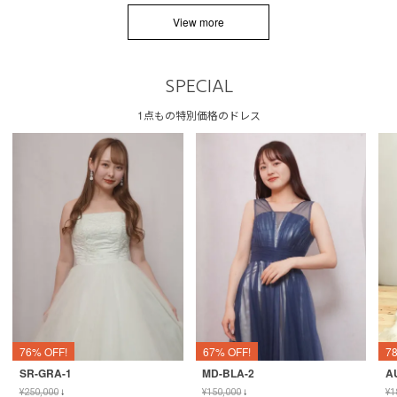
View more
SPECIAL
1点もの特別価格のドレス
76% OFF!
67% OFF!
7
SR-GRA-1
MD-BLA-2
A
¥
250,000
↓
¥
150,000
↓
¥
1