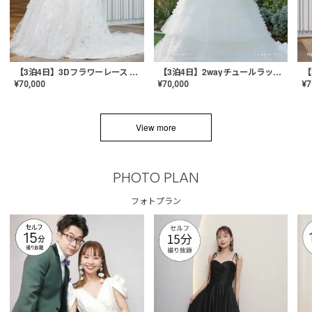
【3泊4日】3Dフラワーレース ドレス〈PD-WDOR-331〉
【3泊4日】2wayチュールラッフルドレス〈PD-WDOR-341RTL〉
¥
70,000
¥
70,000
¥
7
View more
PHOTO PLAN
フォトプラン