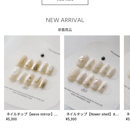
NEW ARRIVAL
新着商品
ネイルチップ【wave mirror】AE-CONA-04
ネイルチップ【flower shell】AE-CONA-03
¥
5,300
¥
5,300
¥
5