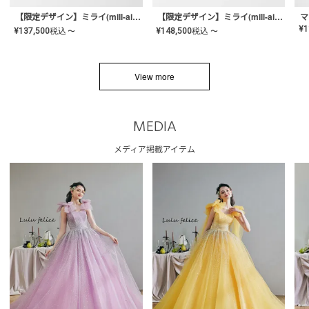
【限定デザイン】ミライ(mill-ai)リング
【限定デザイン】ミライ(mill-ai)リング
マ
¥
1
¥
137,500
税込
¥
148,500
税込
〜
〜
View more
MEDIA
メディア掲載アイテム