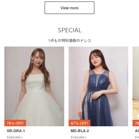
View more
SPECIAL
1点もの特別価格のドレス
76% OFF!
67% OFF!
7
SR-GRA-1
MD-BLA-2
A
¥
250,000
↓
¥
150,000
↓
¥
1