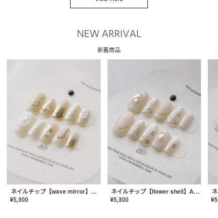
NEW ARRIVAL
新着商品
ネイルチップ【wave mirror】AE-CONA-04
ネイルチップ【flower shell】AE-CONA-03
¥
5,300
¥
5,300
¥
5