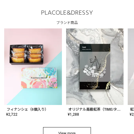
PLACOLE&DRESSY
ブランド商品
フィナンシェ（6個入り）
オリジナル高級紅茶（TIME/タイム）【ギフト/プチギフト/プレゼント/内祝い/結婚式/オリジナル配合/高品質/ハーブティー/茶葉/記念日/お返し/手土産/美容/おしゃれ】
紅
¥
2,722
¥
1,288
¥
2
View more