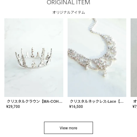
ORIGINAL ITEM
オリジナルアイテム
クリスタルネックレス-Lace【MA-CONL-02】
クリスタルクラウン【MA-COHD-01】韓国風クラウン/ウェディングクラウン/ティアラ
¥
16,500
¥
29,700
¥
7
View more