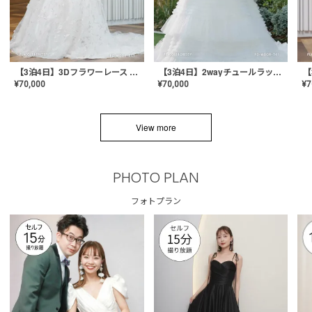
【3泊4日】3Dフラワーレース ドレス〈PD-WDOR-331〉
【3泊4日】2wayチュールラッフルドレス〈PD-WDOR-341RTL〉
¥
70,000
¥
70,000
¥
7
View more
PHOTO PLAN
フォトプラン