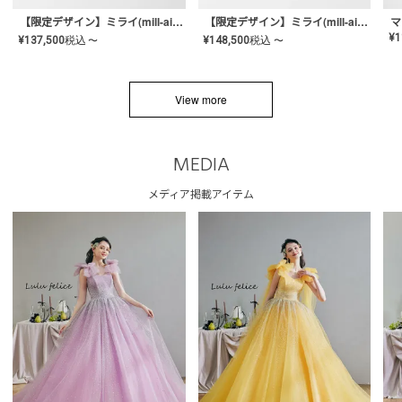
【限定デザイン】ミライ(mill-ai)リング
【限定デザイン】ミライ(mill-ai)リング
マ
¥
1
¥
137,500
税込
¥
148,500
税込
〜
〜
View more
MEDIA
メディア掲載アイテム