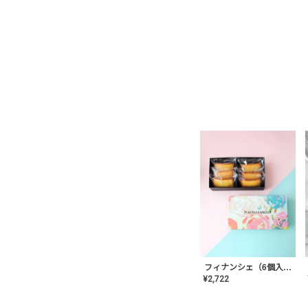
フィナンシェ（6個入り）
¥
2,722