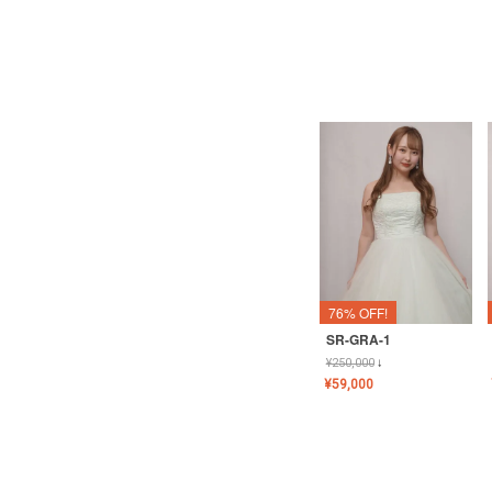
76% OFF!
SR-GRA-1
¥
250,000
↓
¥
59,000