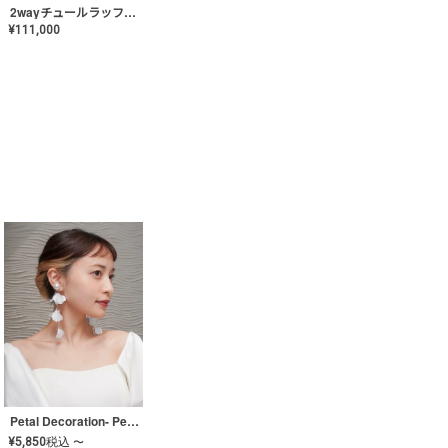
2wayチュールラッフルドレス〈PD-WDOR-341〉
¥
111,000
Petal Decoration- Pearl【JA-COER-3】
¥
5,850
税込
〜