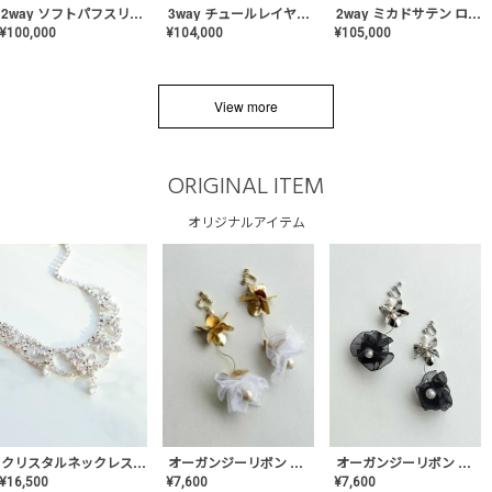
2way ソフトパフスリーブ スレンダードレス〈PD-WDOR-2112〉
3way チュールレイヤーオフショルダー スレンダードレス〈PD-WDOR-2111〉
2way ミカドサテン ロールカラードレス〈PD-WDOR-511〉
¥
100,000
¥
104,000
¥
105,000
View more
ORIGINAL ITEM
オリジナルアイテム
クリスタルネックレス-Lace【MA-CONL-02】
オーガンジーリボン バレリーナイヤリング&ピアス【Black】〈PV-COER-11〉
オーガンジーリボン バレリーナイヤリング&ピアス【White】〈PV-COER-12〉
¥
16,500
¥
7,600
¥
7,600