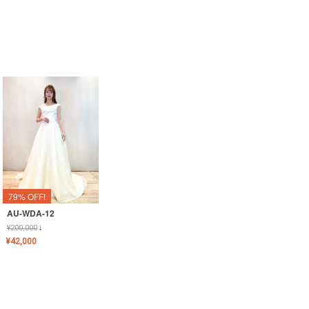
79% OFF!
AU-WDA-12
¥
200,000
↓
¥
42,000