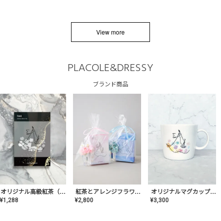
View more
PLACOLE&DRESSY
ブランド商品
オリジナルマグカップ【AT-TW-03】ギフトセット有/プレゼント/内祝い/結婚式/ペア/食器/テーブルウェア/記念日/お返し/特別/高級/おしゃれ
オリジナル高級紅茶（TIME/タイム）【ギフト/プチギフト/プレゼント/内祝い/結婚式/オリジナル配合/高品質/ハーブティー/茶葉/記念日/お返し/手土産/美容/おしゃれ】
紅茶とアレンジフラワーのセット
¥
3,300
¥
1,288
¥
2,800