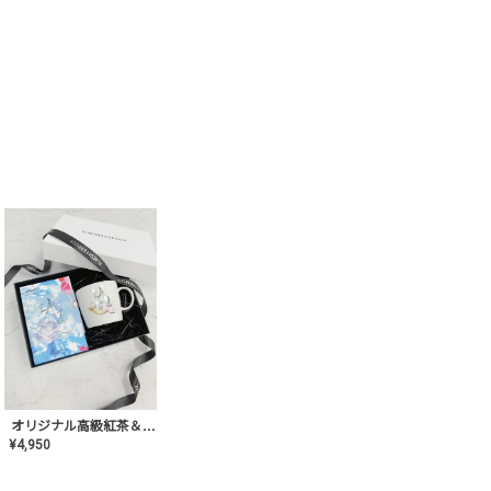
オリジナル高級紅茶＆マグカップ ギフト【AT-GF-02】ギフトセット/プレゼント/内祝い/結婚式/ハーブティー/高品質/マグカップ/食器/記念日/お返し/手土産/美容/おしゃれ
¥
4,950