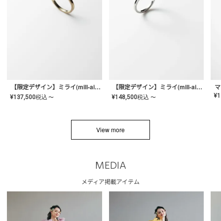
【限定デザイン】ミライ(mill-ai)リング
【限定デザイン】ミライ(mill-ai)リング
マ
¥
1
¥
137,500
税込
¥
148,500
税込
〜
〜
View more
MEDIA
メディア掲載アイテム