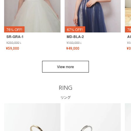
76% OFF!
67% OFF!
7
SR-GRA-1
MD-BLA-2
A
¥
250,000
↓
¥
150,000
↓
¥
1
¥
59,000
¥
49,000
¥
3
View more
RING
リング