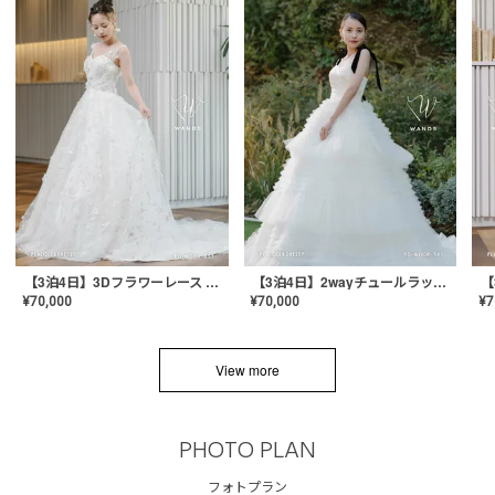
【3泊4日】3Dフラワーレース ドレス〈PD-WDOR-331〉
【3泊4日】2wayチュールラッフルドレス〈PD-WDOR-341RTL〉
¥
70,000
¥
70,000
¥
7
View more
PHOTO PLAN
フォトプラン