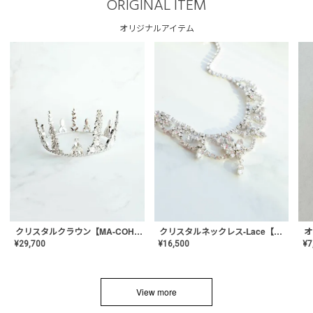
ORIGINAL ITEM
オリジナルアイテム
クリスタルネックレス-Lace【MA-CONL-02】
クリスタルクラウン【MA-COHD-01】韓国風クラウン/ウェディングクラウン/ティアラ
¥
16,500
¥
29,700
¥
7
View more