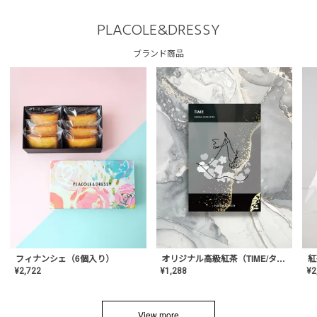
PLACOLE&DRESSY
ブランド商品
フィナンシェ（6個入り）
オリジナル高級紅茶（TIME/タイム）【ギフト/プチギフト/プレゼント/内祝い/結婚式/オリジナル配合/高品質/ハーブティー/茶葉/記念日/お返し/手土産/美容/おしゃれ】
紅
¥
2,722
¥
1,288
¥
2
View more