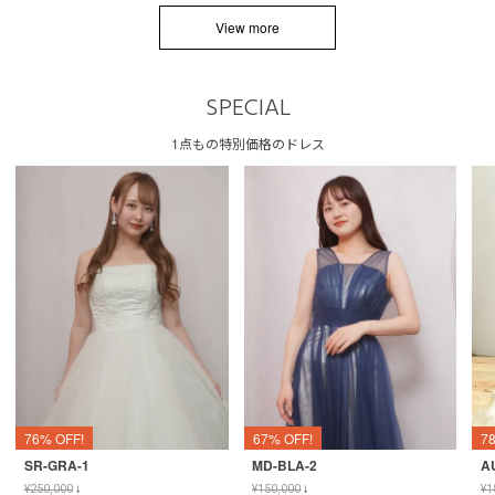
View more
SPECIAL
1点もの特別価格のドレス
76% OFF!
67% OFF!
7
SR-GRA-1
MD-BLA-2
A
¥
250,000
↓
¥
150,000
↓
¥
1