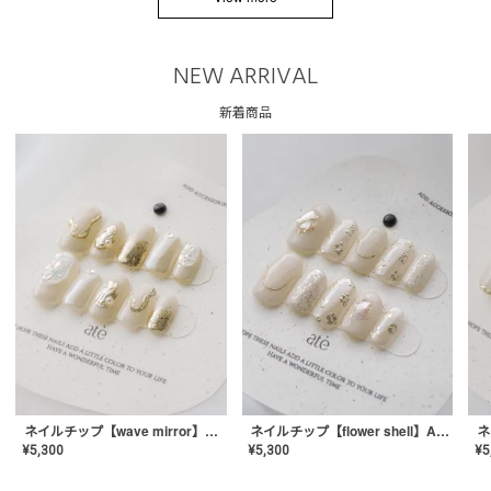
NEW ARRIVAL
新着商品
ネイルチップ【wave mirror】AE-CONA-04
ネイルチップ【flower shell】AE-CONA-03
¥
5,300
¥
5,300
¥
5