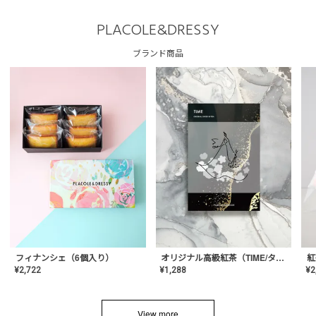
PLACOLE&DRESSY
ブランド商品
フィナンシェ（6個入り）
オリジナル高級紅茶（TIME/タイム）【ギフト/プチギフト/プレゼント/内祝い/結婚式/オリジナル配合/高品質/ハーブティー/茶葉/記念日/お返し/手土産/美容/おしゃれ】
紅
¥
2,722
¥
1,288
¥
2
View more