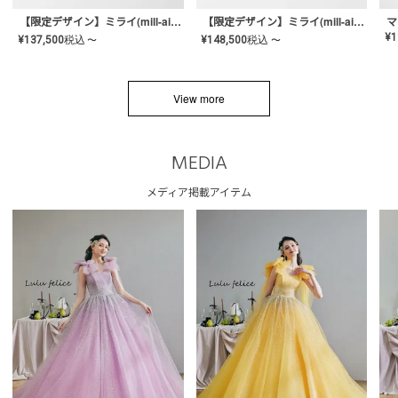
【限定デザイン】ミライ(mill-ai)リング
【限定デザイン】ミライ(mill-ai)リング
マ
¥
1
¥
137,500
税込
¥
148,500
税込
〜
〜
View more
MEDIA
メディア掲載アイテム