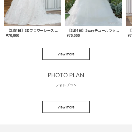
【3泊4日】3Dフラワーレース ドレス〈PD-WDOR-331〉
【3泊4日】2wayチュールラッフルドレス〈PD-WDOR-341RTL〉
¥
70,000
¥
70,000
¥
7
View more
PHOTO PLAN
フォトプラン
View more