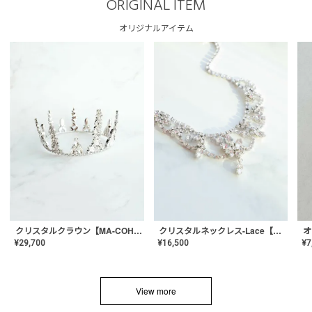
ORIGINAL ITEM
オリジナルアイテム
クリスタルネックレス-Lace【MA-CONL-02】
クリスタルクラウン【MA-COHD-01】韓国風クラウン/ウェディングクラウン/ティアラ
¥
16,500
¥
29,700
¥
7
View more