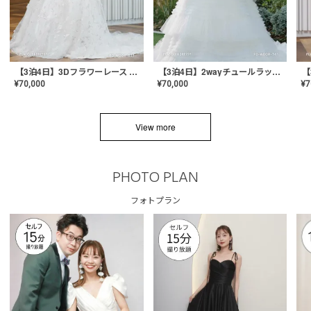
【3泊4日】3Dフラワーレース ドレス〈PD-WDOR-331〉
【3泊4日】2wayチュールラッフルドレス〈PD-WDOR-341RTL〉
¥
70,000
¥
70,000
¥
7
View more
PHOTO PLAN
フォトプラン