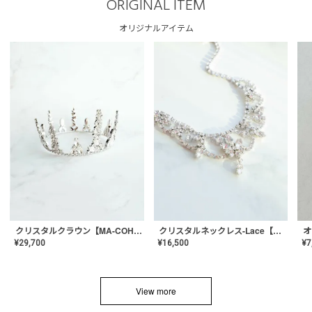
ORIGINAL ITEM
オリジナルアイテム
クリスタルネックレス-Lace【MA-CONL-02】
クリスタルクラウン【MA-COHD-01】韓国風クラウン/ウェディングクラウン/ティアラ
¥
16,500
¥
29,700
¥
7
View more