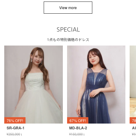
View more
SPECIAL
1点もの特別価格のドレス
76% OFF!
67% OFF!
7
SR-GRA-1
MD-BLA-2
A
¥
250,000
↓
¥
150,000
↓
¥
1