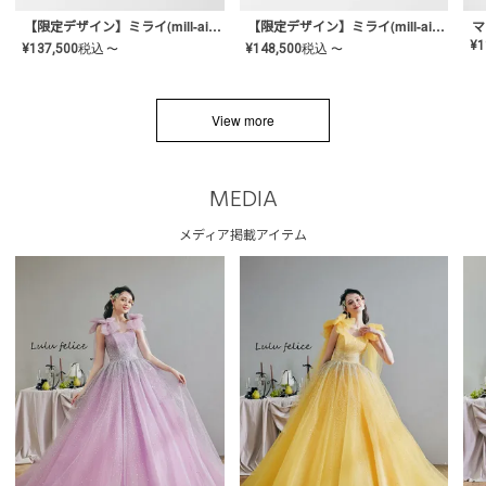
【限定デザイン】ミライ(mill-ai)リング
【限定デザイン】ミライ(mill-ai)リング
マ
¥
1
¥
137,500
税込
¥
148,500
税込
〜
〜
View more
MEDIA
メディア掲載アイテム