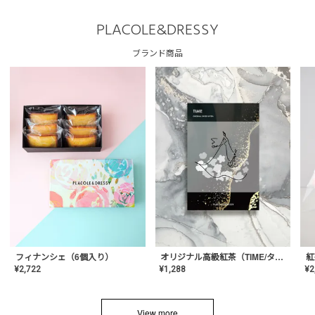
PLACOLE&DRESSY
ブランド商品
フィナンシェ（6個入り）
オリジナル高級紅茶（TIME/タイム）【ギフト/プチギフト/プレゼント/内祝い/結婚式/オリジナル配合/高品質/ハーブティー/茶葉/記念日/お返し/手土産/美容/おしゃれ】
紅
¥
2,722
¥
1,288
¥
2
View more