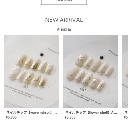
NEW ARRIVAL
新着商品
ネイルチップ【wave mirror】AE-CONA-04
ネイルチップ【flower shell】AE-CONA-03
¥
5,300
¥
5,300
¥
5