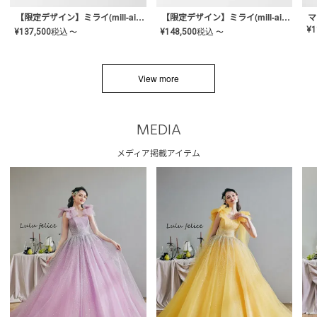
【限定デザイン】ミライ(mill-ai)リング
【限定デザイン】ミライ(mill-ai)リング
マ
¥
1
¥
137,500
税込
¥
148,500
税込
〜
〜
View more
MEDIA
メディア掲載アイテム