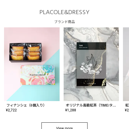
PLACOLE&DRESSY
ブランド商品
フィナンシェ（6個入り）
オリジナル高級紅茶（TIME/タイム）【ギフト/プチギフト/プレゼント/内祝い/結婚式/オリジナル配合/高品質/ハーブティー/茶葉/記念日/お返し/手土産/美容/おしゃれ】
紅
¥
2,722
¥
1,288
¥
2
View more