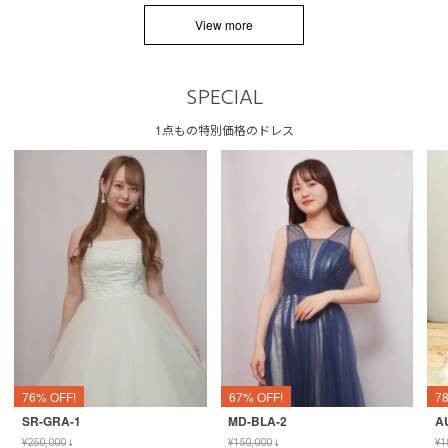
View more
SPECIAL
1点もの特別価格のドレス
76% OFF!
67% OFF!
7
SR-GRA-1
MD-BLA-2
A
¥
250,000
↓
¥
150,000
↓
¥
1