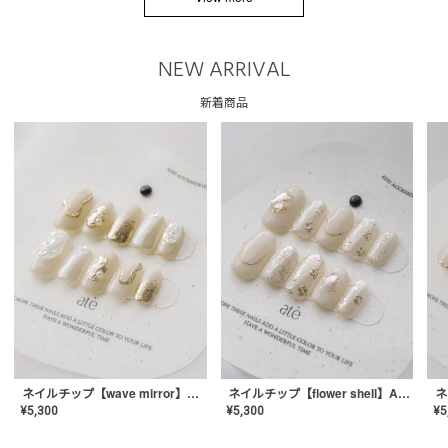
NEW ARRIVAL
新着商品
ネイルチップ【wave mirror】AE-CONA-04
ネイルチップ【flower shell】AE-CONA-03
¥
5,300
¥
5,300
¥
5