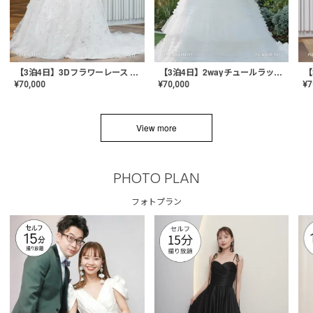
【3泊4日】3Dフラワーレース ドレス〈PD-WDOR-331〉
【3泊4日】2wayチュールラッフルドレス〈PD-WDOR-341RTL〉
¥
70,000
¥
70,000
¥
7
View more
PHOTO PLAN
フォトプラン