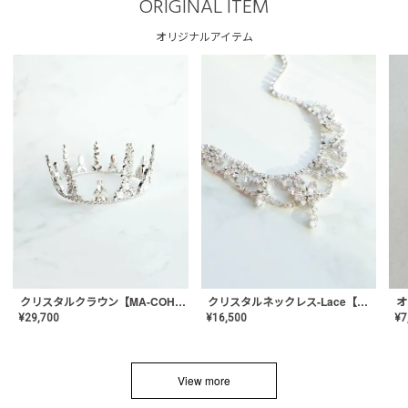
ORIGINAL ITEM
オリジナルアイテム
クリスタルネックレス-Lace【MA-CONL-02】
クリスタルクラウン【MA-COHD-01】韓国風クラウン/ウェディングクラウン/ティアラ
¥
16,500
¥
29,700
¥
7
View more