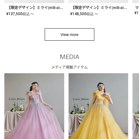
【限定デザイン】ミライ(mill-ai)リング
【限定デザイン】ミライ(mill-ai)リング
マ
¥
1
¥
137,500
税込
¥
148,500
税込
〜
〜
View more
MEDIA
メディア掲載アイテム