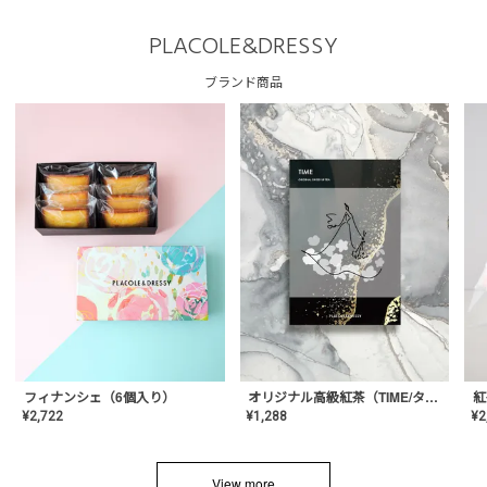
PLACOLE&DRESSY
ブランド商品
フィナンシェ（6個入り）
オリジナル高級紅茶（TIME/タイム）【ギフト/プチギフト/プレゼント/内祝い/結婚式/オリジナル配合/高品質/ハーブティー/茶葉/記念日/お返し/手土産/美容/おしゃれ】
紅
¥
2,722
¥
1,288
¥
2
View more