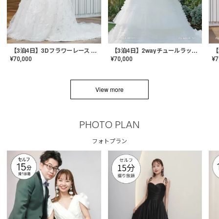
【3泊4日】3Dフラワーレース ドレス〈PD-WDOR-331〉
【3泊4日】2wayチュールラッフルドレス〈PD-WDOR-341RTL〉
¥
70,000
¥
70,000
¥
7
View more
PHOTO PLAN
フォトプラン