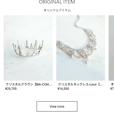
ORIGINAL ITEM
オリジナルアイテム
クリスタルネックレス-Lace【MA-CONL-02】
クリスタルクラウン【MA-COHD-01】韓国風クラウン/ウェディングクラウン/ティアラ
¥
16,500
¥
29,700
¥
7
View more