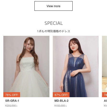
View more
SPECIAL
1点もの特別価格のドレス
76% OFF!
67% OFF!
7
SR-GRA-1
MD-BLA-2
A
¥
250,000
↓
¥
150,000
↓
¥
1