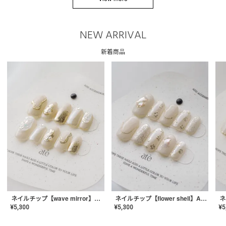
NEW ARRIVAL
新着商品
ネイルチップ【wave mirror】AE-CONA-04
ネイルチップ【flower shell】AE-CONA-03
¥
5,300
¥
5,300
¥
5