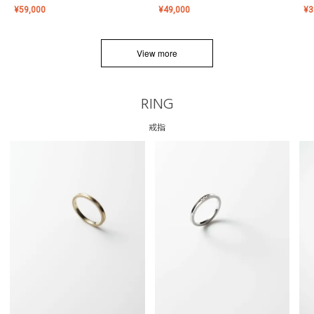
¥
59,000
¥
49,000
¥
3
View more
RING
戒指