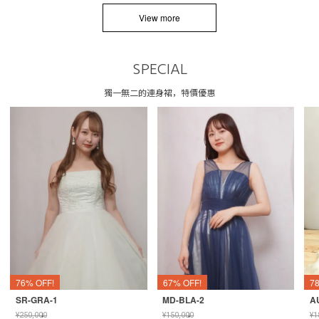
View more
SPECIAL
獨一無二的連身裙，特價優惠
76% OFF!
67% OFF!
7
SR-GRA-1
MD-BLA-2
A
¥
250,000
↓
¥
150,000
↓
¥
1