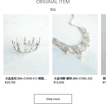
ORIGINAL ITEM
原品
水晶項鍊-蕾絲 [MA-CONL-02]
水晶皇冠 [MA-COHD-01] 韓國皇冠/婚禮皇冠/頭飾
¥
16,500
¥
29,700
¥
7
View more