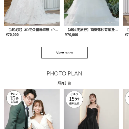
【3晚4天】3D花朵蕾絲洋裝 <PD-WDOR-331>
【3晚4天旅行】兩穿薄紗荷葉邊洋裝 <PD-WDOR-341RTL>
¥
70,000
¥
70,000
¥
7
View more
PHOTO PLAN
照片計劃