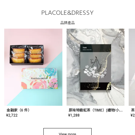
PLACOLE&DRESSY
品牌產品
金融家（6 件）
原味特級紅茶（TIME）[禮物/小禮物/贈品/慶祝禮品/婚禮/原味拼配/高品質/花草茶/茶葉/週年紀念/感謝禮品/紀念品/美容/時尚]
茶
¥
2,722
¥
1,288
¥
2
View more