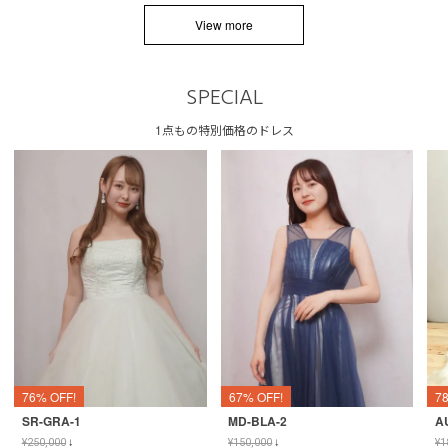
View more
SPECIAL
1点もの特別価格のドレス
76% OFF!
67% OFF!
7
SR-GRA-1
MD-BLA-2
A
¥
250,000
↓
¥
150,000
↓
¥
1