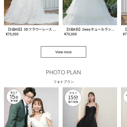
【3泊4日】3Dフラワーレース ドレス〈PD-WDOR-331〉
【3泊4日】2wayチュールラッフルドレス〈PD-WDOR-341RTL〉
¥
70,000
¥
70,000
¥
7
View more
PHOTO PLAN
フォトプラン