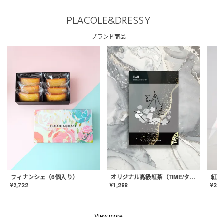
PLACOLE&DRESSY
ブランド商品
フィナンシェ（6個入り）
オリジナル高級紅茶（TIME/タイム）【ギフト/プチギフト/プレゼント/内祝い/結婚式/オリジナル配合/高品質/ハーブティー/茶葉/記念日/お返し/手土産/美容/おしゃれ】
紅
¥
2,722
¥
1,288
¥
2
View more