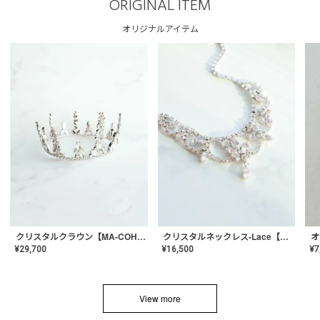
ORIGINAL ITEM
オリジナルアイテム
クリスタルネックレス-Lace【MA-CONL-02】
クリスタルクラウン【MA-COHD-01】韓国風クラウン/ウェディングクラウン/ティアラ
¥
16,500
¥
29,700
¥
7
View more