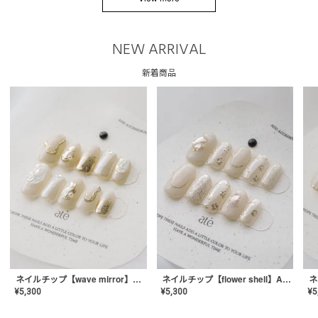
NEW ARRIVAL
新着商品
ネイルチップ【wave mirror】AE-CONA-04
ネイルチップ【flower shell】AE-CONA-03
¥
5,300
¥
5,300
¥
5