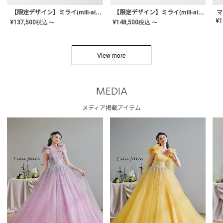
【限定デザイン】ミライ(mill-ai)リング
【限定デザイン】ミライ(mill-ai)リング
マ
¥
1
¥
137,500
税込
¥
148,500
税込
〜
〜
View more
MEDIA
メディア掲載アイテム