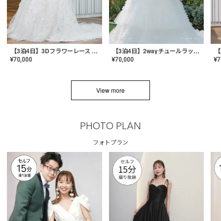
【3泊4日】3Dフラワーレース ドレス〈PD-WDOR-331〉
【3泊4日】2wayチュールラッフルドレス〈PD-WDOR-341RTL〉
¥
70,000
¥
70,000
¥
7
View more
PHOTO PLAN
フォトプラン