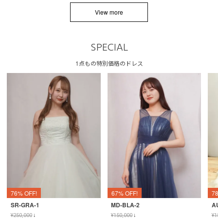
View more
SPECIAL
1点もの特別価格のドレス
76% OFF!
67% OFF!
7
SR-GRA-1
MD-BLA-2
A
¥
250,000
↓
¥
150,000
↓
¥
1