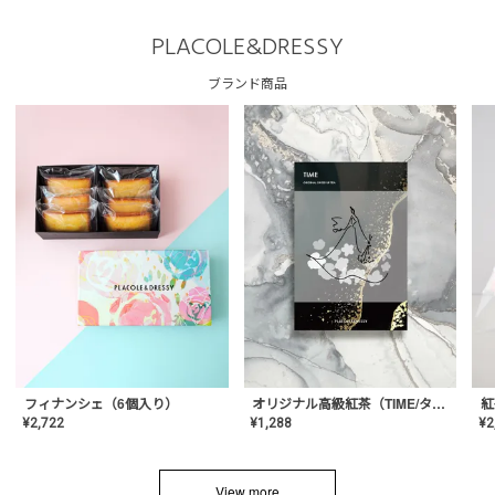
PLACOLE&DRESSY
ブランド商品
フィナンシェ（6個入り）
オリジナル高級紅茶（TIME/タイム）【ギフト/プチギフト/プレゼント/内祝い/結婚式/オリジナル配合/高品質/ハーブティー/茶葉/記念日/お返し/手土産/美容/おしゃれ】
紅
¥
2,722
¥
1,288
¥
2
View more