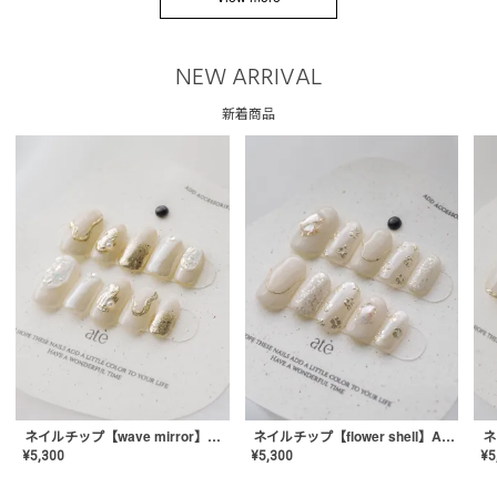
NEW ARRIVAL
新着商品
ネイルチップ【wave mirror】AE-CONA-04
ネイルチップ【flower shell】AE-CONA-03
¥
5,300
¥
5,300
¥
5