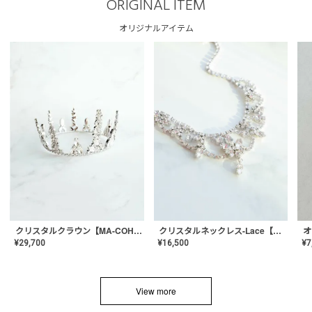
ORIGINAL ITEM
オリジナルアイテム
クリスタルネックレス-Lace【MA-CONL-02】
クリスタルクラウン【MA-COHD-01】韓国風クラウン/ウェディングクラウン/ティアラ
¥
16,500
¥
29,700
¥
7
View more