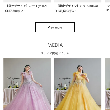
【限定デザイン】ミライ(mill-ai)リング
【限定デザイン】ミライ(mill-ai)リング
マ
¥
1
¥
137,500
税込
¥
148,500
税込
〜
〜
View more
MEDIA
メディア掲載アイテム