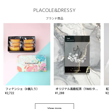
PLACOLE&DRESSY
ブランド商品
フィナンシェ（6個入り）
オリジナル高級紅茶（TIME/タイム）【ギフト/プチギフト/プレゼント/内祝い/結婚式/オリジナル配合/高品質/ハーブティー/茶葉/記念日/お返し/手土産/美容/おしゃれ】
紅
¥
2,722
¥
1,288
¥
2
View more