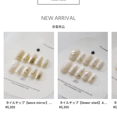
NEW ARRIVAL
新着商品
ネイルチップ【wave mirror】AE-CONA-04
ネイルチップ【flower shell】AE-CONA-03
¥
5,300
¥
5,300
¥
5