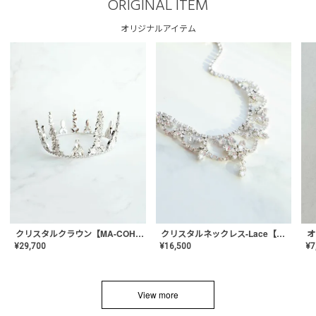
ORIGINAL ITEM
オリジナルアイテム
クリスタルネックレス-Lace【MA-CONL-02】
クリスタルクラウン【MA-COHD-01】韓国風クラウン/ウェディングクラウン/ティアラ
¥
16,500
¥
29,700
¥
7
View more