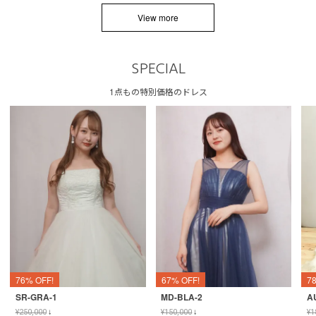
View more
SPECIAL
1点もの特別価格のドレス
76% OFF!
67% OFF!
7
SR-GRA-1
MD-BLA-2
A
¥
250,000
↓
¥
150,000
↓
¥
1