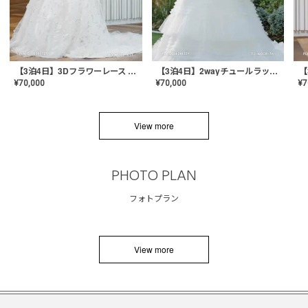
【3泊4日】3Dフラワーレース ドレス〈PD-WDOR-331〉
【3泊4日】2wayチュールラッフルドレス〈PD-WDOR-341RTL〉
¥
70,000
¥
70,000
¥
7
View more
PHOTO PLAN
フォトプラン
View more