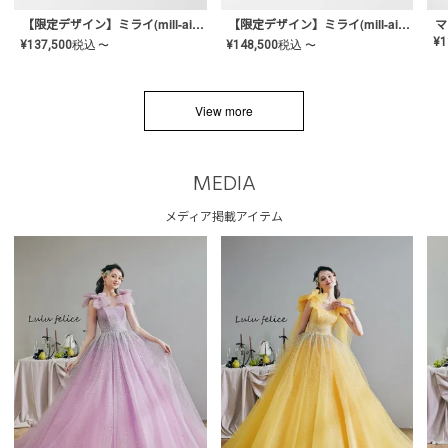
【限定デザイン】ミライ(mill-ai)リング
【限定デザイン】ミライ(mill-ai)リング
マ
¥
1
¥
137,500
税込
¥
148,500
税込
〜
〜
View more
MEDIA
メディア掲載アイテム