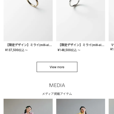
【限定デザイン】ミライ(mill-ai)リング
【限定デザイン】ミライ(mill-ai)リング
マ
¥
1
¥
137,500
税込
¥
148,500
税込
〜
〜
View more
MEDIA
メディア掲載アイテム