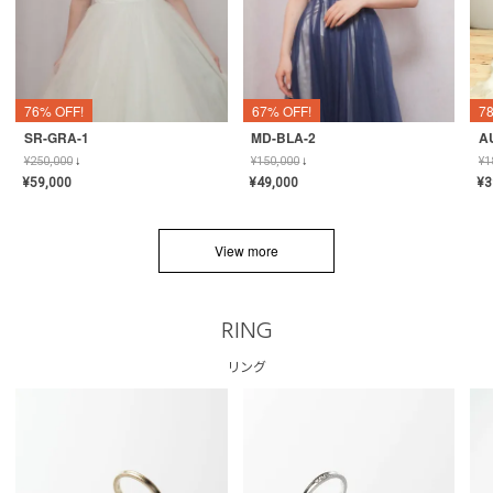
76% OFF!
67% OFF!
7
SR-GRA-1
MD-BLA-2
A
¥
250,000
↓
¥
150,000
↓
¥
1
¥
59,000
¥
49,000
¥
3
View more
RING
リング