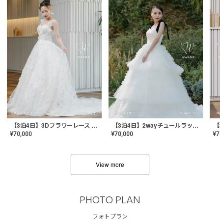
【3泊4日】3Dフラワーレース ドレス〈PD-WDOR-331〉
【3泊4日】2wayチュールラッフルドレス〈PD-WDOR-341RTL〉
¥
70,000
¥
70,000
¥
7
View more
PHOTO PLAN
フォトプラン