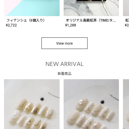
フィナンシェ（6個入り）
オリジナル高級紅茶（TIME/タイム）【ギフト/プチギフト/プレゼント/内祝い/結婚式/オリジナル配合/高品質/ハーブティー/茶葉/記念日/お返し/手土産/美容/おしゃれ】
紅
¥
2,722
¥
1,288
¥
2
View more
NEW ARRIVAL
新着商品