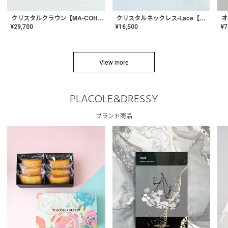
クリスタルネックレス-Lace【MA-CONL-02】
クリスタルクラウン【MA-COHD-01】韓国風クラウン/ウェディングクラウン/ティアラ
¥
16,500
¥
29,700
¥
7
View more
PLACOLE&DRESSY
ブランド商品