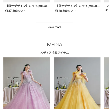
【限定デザイン】ミライ(mill-ai)リング
【限定デザイン】ミライ(mill-ai)リング
マ
¥
1
¥
137,500
税込
¥
148,500
税込
〜
〜
View more
MEDIA
メディア掲載アイテム