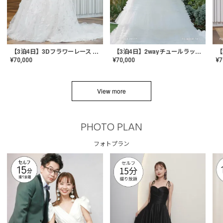
【3泊4日】3Dフラワーレース ドレス〈PD-WDOR-331〉
【3泊4日】2wayチュールラッフルドレス〈PD-WDOR-341RTL〉
¥
70,000
¥
70,000
¥
7
View more
PHOTO PLAN
フォトプラン