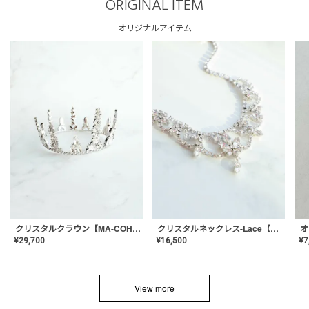
ORIGINAL ITEM
オリジナルアイテム
クリスタルネックレス-Lace【MA-CONL-02】
クリスタルクラウン【MA-COHD-01】韓国風クラウン/ウェディングクラウン/ティアラ
¥
16,500
¥
29,700
¥
7
View more