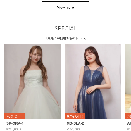
View more
SPECIAL
1点もの特別価格のドレス
76% OFF!
67% OFF!
7
SR-GRA-1
MD-BLA-2
A
¥
250,000
↓
¥
150,000
↓
¥
1