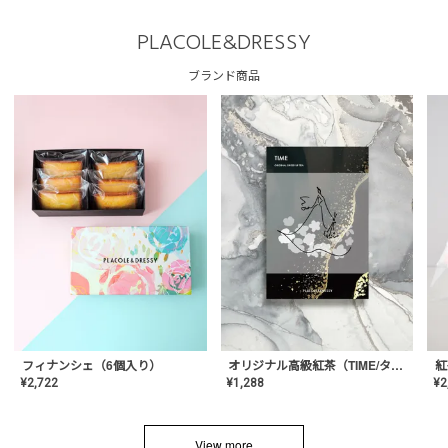
PLACOLE&DRESSY
ブランド商品
フィナンシェ（6個入り）
オリジナル高級紅茶（TIME/タイム）【ギフト/プチギフト/プレゼント/内祝い/結婚式/オリジナル配合/高品質/ハーブティー/茶葉/記念日/お返し/手土産/美容/おしゃれ】
紅
¥
2,722
¥
1,288
¥
2
View more