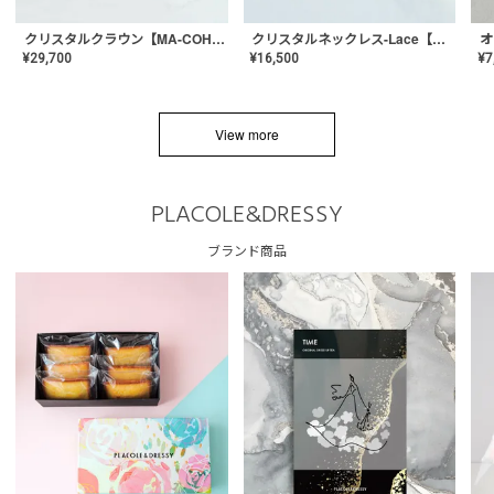
クリスタルネックレス-Lace【MA-CONL-02】
クリスタルクラウン【MA-COHD-01】韓国風クラウン/ウェディングクラウン/ティアラ
¥
16,500
¥
29,700
¥
7
View more
PLACOLE&DRESSY
ブランド商品