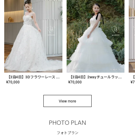
【3泊4日】3Dフラワーレース ドレス〈PD-WDOR-331〉
【3泊4日】2wayチュールラッフルドレス〈PD-WDOR-341RTL〉
¥
70,000
¥
70,000
¥
7
View more
PHOTO PLAN
フォトプラン