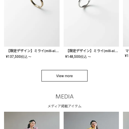
【限定デザイン】ミライ(mill-ai)リング
【限定デザイン】ミライ(mill-ai)リング
マ
¥
1
¥
137,500
税込
¥
148,500
税込
〜
〜
View more
MEDIA
メディア掲載アイテム