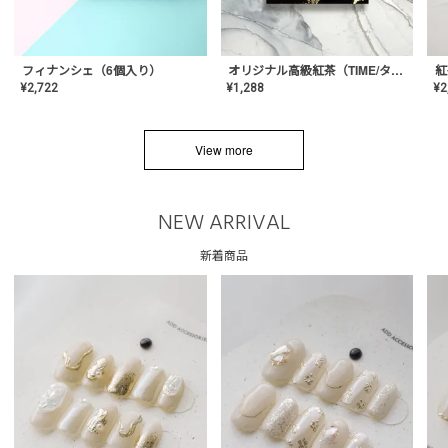
フィナンシェ（6個入り）
オリジナル高級紅茶（TIME/タイム）【ギフト/プチギフト/プレゼント/内祝い/結婚式/オリジナル配合/高品質/ハーブティー/茶葉/記念日/お返し/手土産/美容/おしゃれ】
紅
¥
2,722
¥
1,288
¥
2
View more
NEW ARRIVAL
新着商品