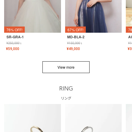
76% OFF!
67% OFF!
7
SR-GRA-1
MD-BLA-2
A
¥
250,000
↓
¥
150,000
↓
¥
1
¥
59,000
¥
49,000
¥
3
View more
RING
リング