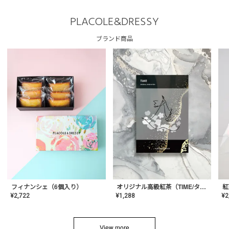
PLACOLE&DRESSY
ブランド商品
フィナンシェ（6個入り）
オリジナル高級紅茶（TIME/タイム）【ギフト/プチギフト/プレゼント/内祝い/結婚式/オリジナル配合/高品質/ハーブティー/茶葉/記念日/お返し/手土産/美容/おしゃれ】
紅
¥
2,722
¥
1,288
¥
2
View more