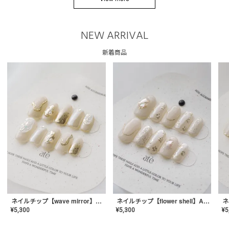
NEW ARRIVAL
新着商品
ネイルチップ【wave mirror】AE-CONA-04
ネイルチップ【flower shell】AE-CONA-03
¥
5,300
¥
5,300
¥
5