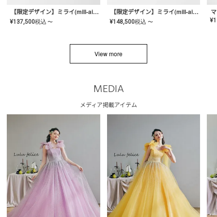
【限定デザイン】ミライ(mill-ai)リング
【限定デザイン】ミライ(mill-ai)リング
マ
¥
1
¥
137,500
税込
¥
148,500
税込
〜
〜
View more
MEDIA
メディア掲載アイテム