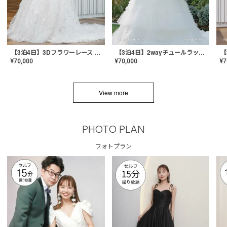
【3泊4日】3Dフラワーレース ドレス〈PD-WDOR-331〉
【3泊4日】2wayチュールラッフルドレス〈PD-WDOR-341RTL〉
¥
70,000
¥
70,000
¥
7
View more
PHOTO PLAN
フォトプラン