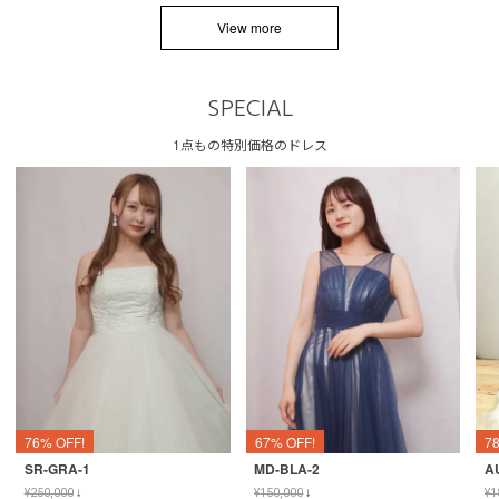
View more
SPECIAL
1点もの特別価格のドレス
76% OFF!
67% OFF!
7
SR-GRA-1
MD-BLA-2
A
¥
250,000
↓
¥
150,000
↓
¥
1