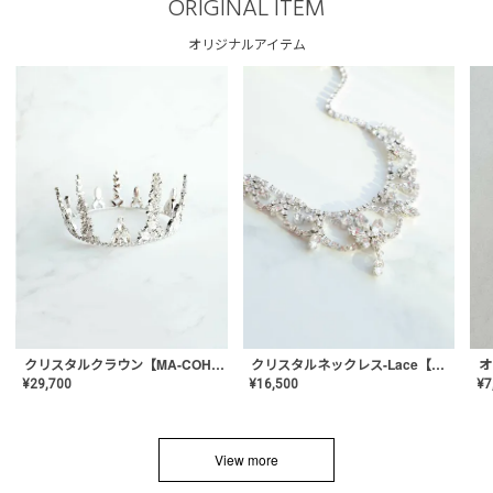
ORIGINAL ITEM
オリジナルアイテム
クリスタルネックレス-Lace【MA-CONL-02】
クリスタルクラウン【MA-COHD-01】韓国風クラウン/ウェディングクラウン/ティアラ
¥
16,500
¥
29,700
¥
7
View more