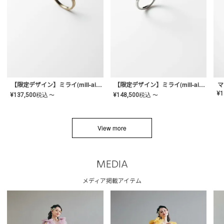
【限定デザイン】ミライ(mill-ai)リング
【限定デザイン】ミライ(mill-ai)リング
マ
¥
1
¥
137,500
税込
¥
148,500
税込
〜
〜
View more
MEDIA
メディア掲載アイテム