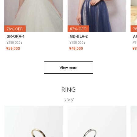
76% OFF!
67% OFF!
7
SR-GRA-1
MD-BLA-2
A
¥
250,000
↓
¥
150,000
↓
¥
1
¥
59,000
¥
49,000
¥
3
View more
RING
リング