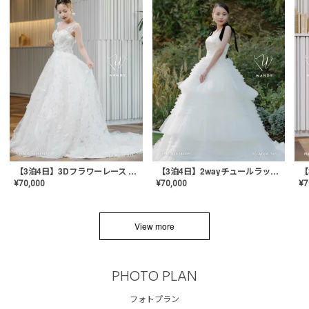
【3泊4日】3Dフラワーレース ドレス〈PD-WDOR-331〉
【3泊4日】2wayチュールラッフルドレス〈PD-WDOR-341RTL〉
¥
70,000
¥
70,000
¥
7
View more
PHOTO PLAN
フォトプラン