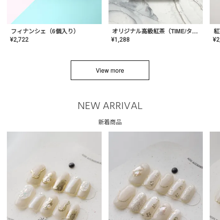
フィナンシェ（6個入り）
オリジナル高級紅茶（TIME/タイム）【ギフト/プチギフト/プレゼント/内祝い/結婚式/オリジナル配合/高品質/ハーブティー/茶葉/記念日/お返し/手土産/美容/おしゃれ】
紅
¥
2,722
¥
1,288
¥
2
View more
NEW ARRIVAL
新着商品