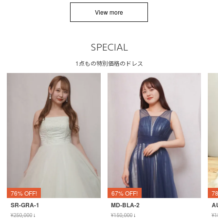
View more
SPECIAL
1点もの特別価格のドレス
76% OFF!
67% OFF!
7
SR-GRA-1
MD-BLA-2
A
¥
250,000
↓
¥
150,000
↓
¥
1