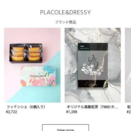
PLACOLE&DRESSY
ブランド商品
フィナンシェ（6個入り）
オリジナル高級紅茶（TIME/タイム）【ギフト/プチギフト/プレゼント/内祝い/結婚式/オリジナル配合/高品質/ハーブティー/茶葉/記念日/お返し/手土産/美容/おしゃれ】
紅
¥
2,722
¥
1,288
¥
2
View more