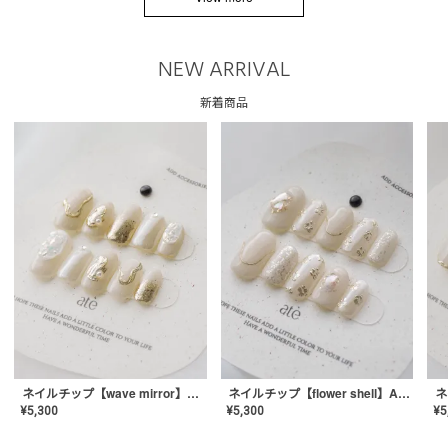
NEW ARRIVAL
新着商品
ネイルチップ【wave mirror】AE-CONA-04
ネイルチップ【flower shell】AE-CONA-03
¥
5,300
¥
5,300
¥
5