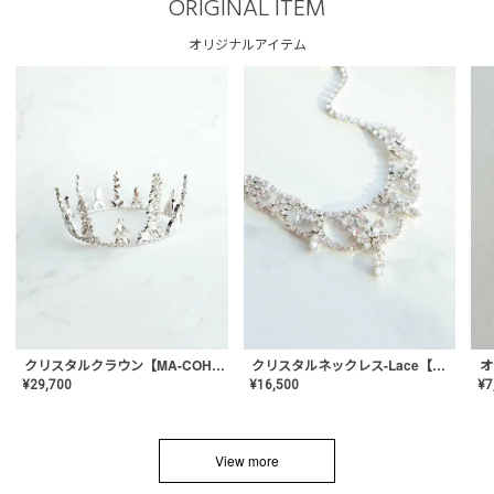
ORIGINAL ITEM
オリジナルアイテム
クリスタルネックレス-Lace【MA-CONL-02】
クリスタルクラウン【MA-COHD-01】韓国風クラウン/ウェディングクラウン/ティアラ
¥
16,500
¥
29,700
¥
7
View more