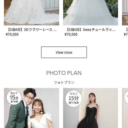
【3泊4日】3Dフラワーレース ドレス〈PD-WDOR-331〉
【3泊4日】2wayチュールラッフルドレス〈PD-WDOR-341RTL〉
¥
70,000
¥
70,000
¥
7
View more
PHOTO PLAN
フォトプラン