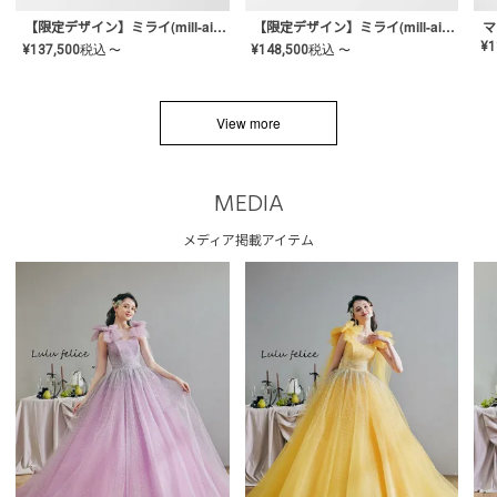
【限定デザイン】ミライ(mill-ai)リング
【限定デザイン】ミライ(mill-ai)リング
マ
¥
1
¥
137,500
税込
¥
148,500
税込
〜
〜
View more
MEDIA
メディア掲載アイテム