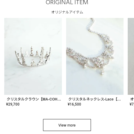
ORIGINAL ITEM
オリジナルアイテム
クリスタルネックレス-Lace【MA-CONL-02】
クリスタルクラウン【MA-COHD-01】韓国風クラウン/ウェディングクラウン/ティアラ
¥
16,500
¥
29,700
¥
7
View more