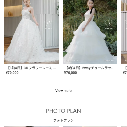
【3泊4日】3Dフラワーレース ドレス〈PD-WDOR-331〉
【3泊4日】2wayチュールラッフルドレス〈PD-WDOR-341RTL〉
¥
70,000
¥
70,000
¥
7
View more
PHOTO PLAN
フォトプラン