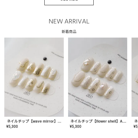
NEW ARRIVAL
新着商品
ネイルチップ【wave mirror】AE-CONA-04
ネイルチップ【flower shell】AE-CONA-03
¥
5,300
¥
5,300
¥
5