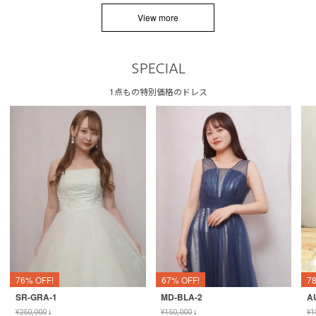
View more
SPECIAL
1点もの特別価格のドレス
76% OFF!
67% OFF!
7
SR-GRA-1
MD-BLA-2
A
¥
250,000
↓
¥
150,000
↓
¥
1