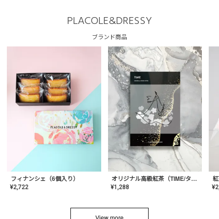
PLACOLE&DRESSY
ブランド商品
フィナンシェ（6個入り）
オリジナル高級紅茶（TIME/タイム）【ギフト/プチギフト/プレゼント/内祝い/結婚式/オリジナル配合/高品質/ハーブティー/茶葉/記念日/お返し/手土産/美容/おしゃれ】
紅
¥
2,722
¥
1,288
¥
2
View more