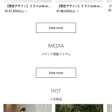
【限定デザイン】ミライ(mill-ai)リング
【限定デザイン】ミライ(mill-ai)リング
マ
¥
1
¥
137,500
税込
¥
148,500
税込
〜
〜
View more
MEDIA
メディア掲載アイテム
View more
HOT
人気商品