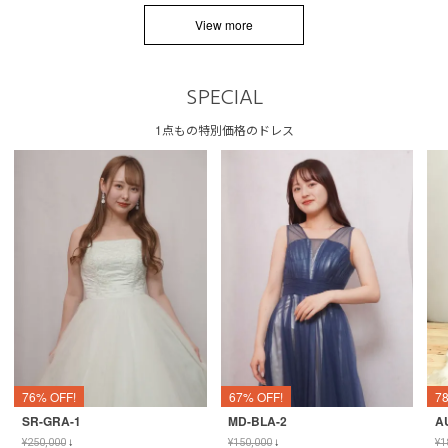
View more
SPECIAL
1点もの特別価格のドレス
76% OFF!
67% OFF!
7
SR-GRA-1
MD-BLA-2
A
¥
250,000
↓
¥
150,000
↓
¥
1