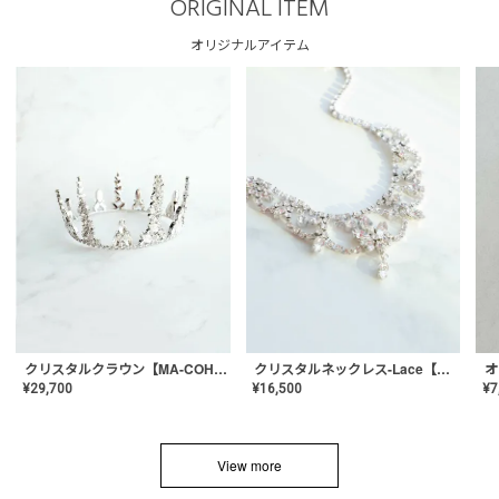
ORIGINAL ITEM
オリジナルアイテム
クリスタルネックレス-Lace【MA-CONL-02】
クリスタルクラウン【MA-COHD-01】韓国風クラウン/ウェディングクラウン/ティアラ
¥
16,500
¥
29,700
¥
7
View more