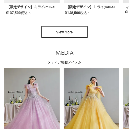
【限定デザイン】ミライ(mill-ai)リング
【限定デザイン】ミライ(mill-ai)リング
マ
¥
1
¥
137,500
税込
¥
148,500
税込
〜
〜
View more
MEDIA
メディア掲載アイテム