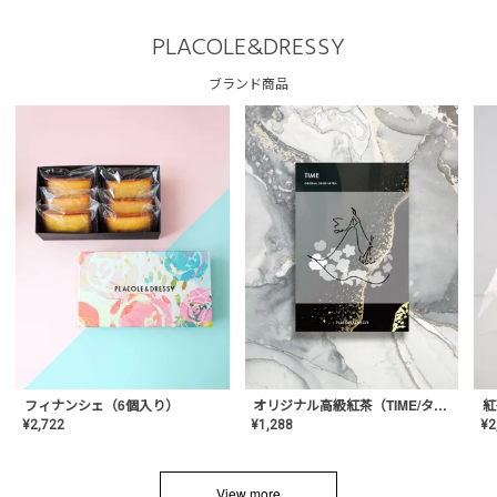
PLACOLE&DRESSY
ブランド商品
フィナンシェ（6個入り）
オリジナル高級紅茶（TIME/タイム）【ギフト/プチギフト/プレゼント/内祝い/結婚式/オリジナル配合/高品質/ハーブティー/茶葉/記念日/お返し/手土産/美容/おしゃれ】
紅
¥
2,722
¥
1,288
¥
2
View more