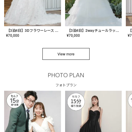
【3泊4日】3Dフラワーレース ドレス〈PD-WDOR-331〉
【3泊4日】2wayチュールラッフルドレス〈PD-WDOR-341RTL〉
¥
70,000
¥
70,000
¥
7
View more
PHOTO PLAN
フォトプラン