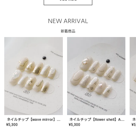
NEW ARRIVAL
新着商品
ネイルチップ【wave mirror】AE-CONA-04
ネイルチップ【flower shell】AE-CONA-03
¥
5,300
¥
5,300
¥
5