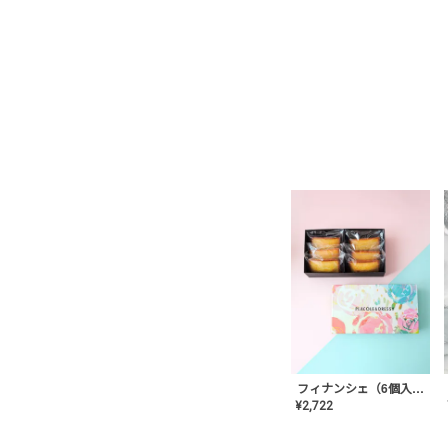
フィナンシェ（6個入り）
¥
2,722