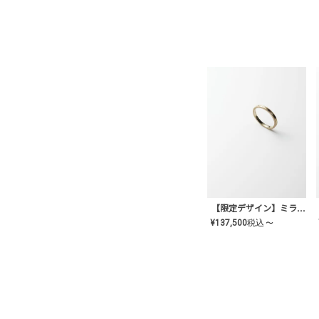
【限定デザイン】ミライ(mill-ai)リング
¥
137,500
税込
〜