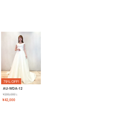
79% OFF!
AU-WDA-12
¥
200,000
↓
¥
42,000