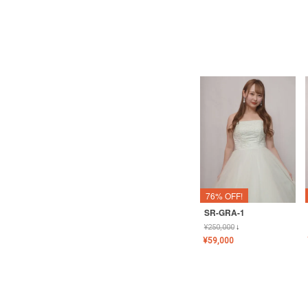
76% OFF!
SR-GRA-1
¥
250,000
↓
¥
59,000