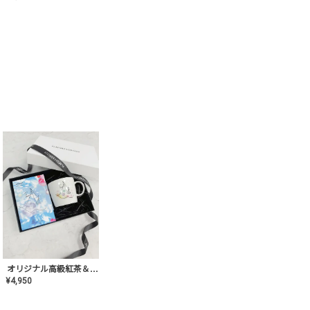
オリジナル高級紅茶＆マグカップ ギフト【AT-GF-02】ギフトセット/プレゼント/内祝い/結婚式/ハーブティー/高品質/マグカップ/食器/記念日/お返し/手土産/美容/おしゃれ
¥
4,950