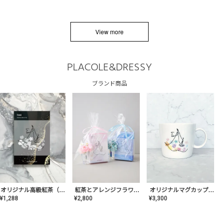
View more
PLACOLE&DRESSY
ブランド商品
オリジナルマグカップ【AT-TW-03】ギフトセット有/プレゼント/内祝い/結婚式/ペア/食器/テーブルウェア/記念日/お返し/特別/高級/おしゃれ
オリジナル高級紅茶（TIME/タイム）【ギフト/プチギフト/プレゼント/内祝い/結婚式/オリジナル配合/高品質/ハーブティー/茶葉/記念日/お返し/手土産/美容/おしゃれ】
紅茶とアレンジフラワーのセット
¥
3,300
¥
1,288
¥
2,800