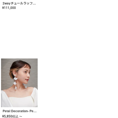
2wayチュールラッフルドレス〈PD-WDOR-341〉
¥
111,000
Petal Decoration- Pearl【JA-COER-3】
¥
5,850
税込
〜