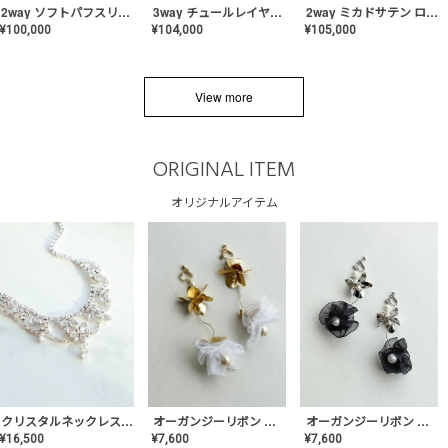
2way ソフトパフスリーブ スレンダードレス〈PD-WDOR-2112〉
3way チュールレイヤーオフショルダー スレンダードレス〈PD-WDOR-2111〉
2way ミカドサテン ロールカラードレス〈PD-WDOR-511〉
¥
100,000
¥
104,000
¥
105,000
View more
ORIGINAL ITEM
オリジナルアイテム
クリスタルネックレス-Lace【MA-CONL-02】
オーガンジーリボン バレリーナイヤリング&ピアス【Black】〈PV-COER-11〉
オーガンジーリボン バレリーナイヤリング&ピアス【White】〈PV-COER-12〉
¥
16,500
¥
7,600
¥
7,600