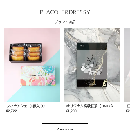
PLACOLE&DRESSY
ブランド商品
フィナンシェ（6個入り）
オリジナル高級紅茶（TIME/タイム）【ギフト/プチギフト/プレゼント/内祝い/結婚式/オリジナル配合/高品質/ハーブティー/茶葉/記念日/お返し/手土産/美容/おしゃれ】
紅
¥
2,722
¥
1,288
¥
2
View more