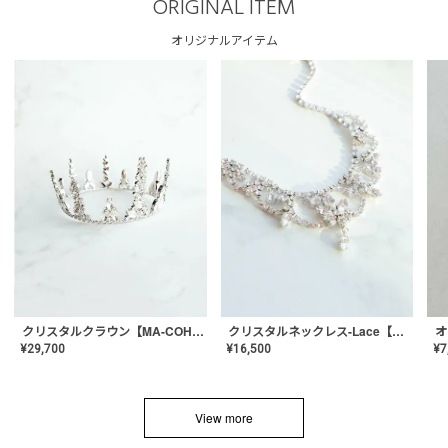
ORIGINAL ITEM
オリジナルアイテム
クリスタルネックレス-Lace【MA-CONL-02】
クリスタルクラウン【MA-COHD-01】韓国風クラウン/ウェディングクラウン/ティアラ
¥
16,500
¥
29,700
¥
7
View more