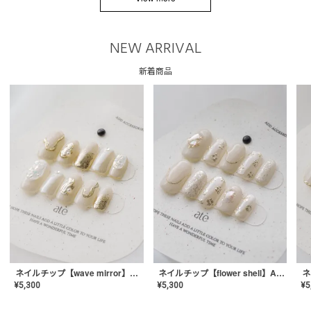
NEW ARRIVAL
新着商品
ネイルチップ【wave mirror】AE-CONA-04
ネイルチップ【flower shell】AE-CONA-03
¥
5,300
¥
5,300
¥
5