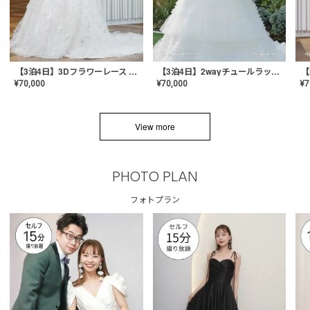
【3泊4日】3Dフラワーレース ドレス〈PD-WDOR-331〉
【3泊4日】2wayチュールラッフルドレス〈PD-WDOR-341RTL〉
¥
70,000
¥
70,000
¥
7
View more
PHOTO PLAN
フォトプラン