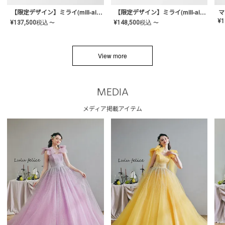
【限定デザイン】ミライ(mill-ai)リング
【限定デザイン】ミライ(mill-ai)リング
マ
¥
1
¥
137,500
税込
¥
148,500
税込
〜
〜
View more
MEDIA
メディア掲載アイテム