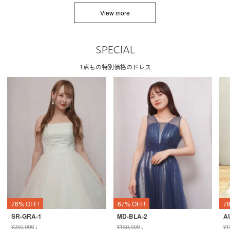
View more
SPECIAL
1点もの特別価格のドレス
76% OFF!
67% OFF!
7
SR-GRA-1
MD-BLA-2
A
¥
250,000
↓
¥
150,000
↓
¥
1