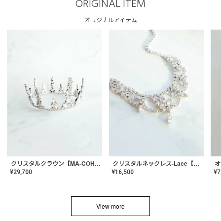
ORIGINAL ITEM
オリジナルアイテム
クリスタルネックレス-Lace【MA-CONL-02】
クリスタルクラウン【MA-COHD-01】韓国風クラウン/ウェディングクラウン/ティアラ
¥
16,500
¥
29,700
¥
7
View more