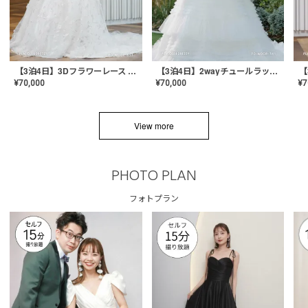
【3泊4日】3Dフラワーレース ドレス〈PD-WDOR-331〉
【3泊4日】2wayチュールラッフルドレス〈PD-WDOR-341RTL〉
¥
70,000
¥
70,000
¥
7
View more
PHOTO PLAN
フォトプラン