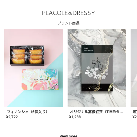
PLACOLE&DRESSY
ブランド商品
フィナンシェ（6個入り）
オリジナル高級紅茶（TIME/タイム）【ギフト/プチギフト/プレゼント/内祝い/結婚式/オリジナル配合/高品質/ハーブティー/茶葉/記念日/お返し/手土産/美容/おしゃれ】
紅
¥
2,722
¥
1,288
¥
2
View more