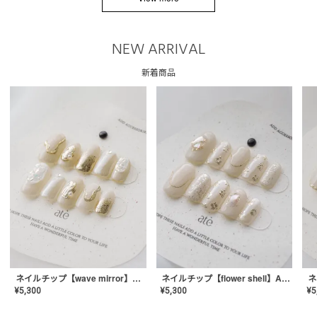
NEW ARRIVAL
新着商品
ネイルチップ【wave mirror】AE-CONA-04
ネイルチップ【flower shell】AE-CONA-03
¥
5,300
¥
5,300
¥
5