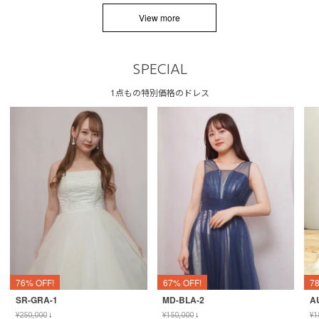
View more
SPECIAL
1点もの特別価格のドレス
76% OFF!
67% OFF!
7
SR-GRA-1
MD-BLA-2
A
¥
250,000
↓
¥
150,000
↓
¥
1