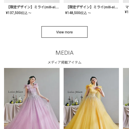
【限定デザイン】ミライ(mill-ai)リング
【限定デザイン】ミライ(mill-ai)リング
マ
¥
1
¥
137,500
税込
¥
148,500
税込
〜
〜
View more
MEDIA
メディア掲載アイテム