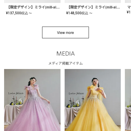
【限定デザイン】ミライ(mill-ai)リング
【限定デザイン】ミライ(mill-ai)リング
マ
¥
1
¥
137,500
税込
¥
148,500
税込
〜
〜
View more
MEDIA
メディア掲載アイテム