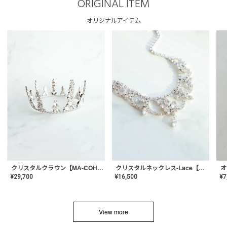
ORIGINAL ITEM
オリジナルアイテム
クリスタルネックレス-Lace【MA-CONL-02】
クリスタルクラウン【MA-COHD-01】韓国風クラウン/ウェディングクラウン/ティアラ
¥
16,500
¥
29,700
¥
7
View more