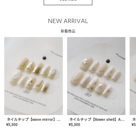
NEW ARRIVAL
新着商品
ネイルチップ【wave mirror】AE-CONA-04
ネイルチップ【flower shell】AE-CONA-03
¥
5,300
¥
5,300
¥
5