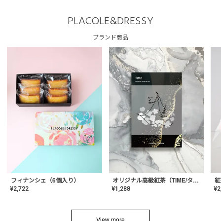
PLACOLE&DRESSY
ブランド商品
フィナンシェ（6個入り）
オリジナル高級紅茶（TIME/タイム）【ギフト/プチギフト/プレゼント/内祝い/結婚式/オリジナル配合/高品質/ハーブティー/茶葉/記念日/お返し/手土産/美容/おしゃれ】
紅
¥
2,722
¥
1,288
¥
2
View more