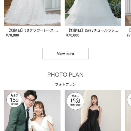
【3泊4日】3Dフラワーレース ドレス〈PD-WDOR-331〉
【3泊4日】2wayチュールラッフルドレス〈PD-WDOR-341RTL〉
¥
70,000
¥
70,000
¥
7
View more
PHOTO PLAN
フォトプラン