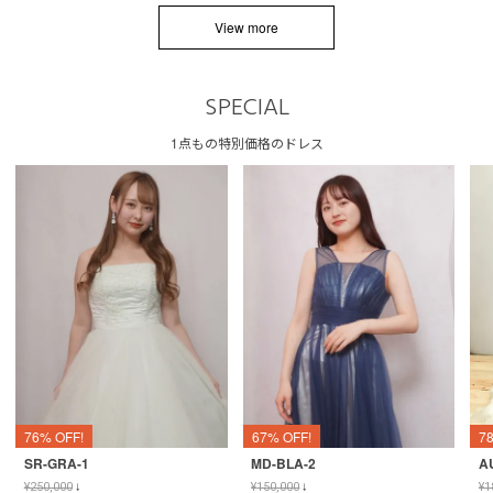
View more
SPECIAL
1点もの特別価格のドレス
76% OFF!
67% OFF!
7
SR-GRA-1
MD-BLA-2
A
¥
250,000
↓
¥
150,000
↓
¥
1