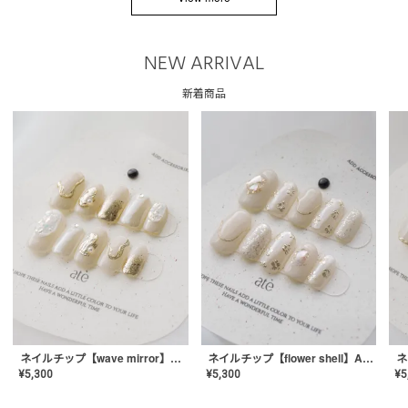
NEW ARRIVAL
新着商品
ネイルチップ【wave mirror】AE-CONA-04
ネイルチップ【flower shell】AE-CONA-03
¥
5,300
¥
5,300
¥
5