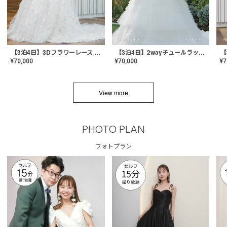
【3泊4日】3Dフラワーレース ドレス〈PD-WDOR-331〉
【3泊4日】2wayチュールラッフルドレス〈PD-WDOR-341RTL〉
¥
70,000
¥
70,000
¥
7
View more
PHOTO PLAN
フォトプラン