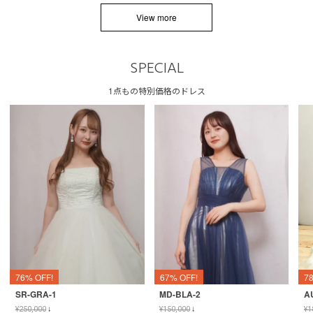
View more
SPECIAL
1点もの特別価格のドレス
76% OFF!
67% OFF!
7
SR-GRA-1
MD-BLA-2
A
¥
250,000
↓
¥
150,000
↓
¥
1