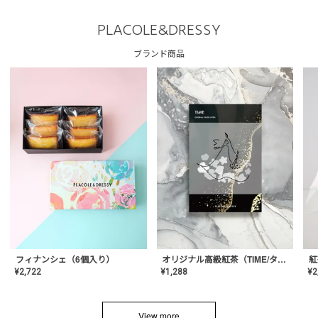
PLACOLE&DRESSY
ブランド商品
フィナンシェ（6個入り）
オリジナル高級紅茶（TIME/タイム）【ギフト/プチギフト/プレゼント/内祝い/結婚式/オリジナル配合/高品質/ハーブティー/茶葉/記念日/お返し/手土産/美容/おしゃれ】
紅
¥
2,722
¥
1,288
¥
2
View more