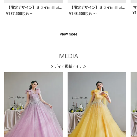
【限定デザイン】ミライ(mill-ai)リング
【限定デザイン】ミライ(mill-ai)リング
マ
¥
1
¥
137,500
税込
¥
148,500
税込
〜
〜
View more
MEDIA
メディア掲載アイテム