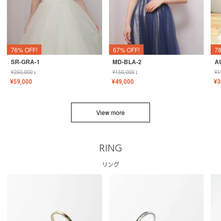
76% OFF!
67% OFF!
7
SR-GRA-1
MD-BLA-2
A
¥
250,000
↓
¥
150,000
↓
¥
1
¥
59,000
¥
49,000
¥
3
View more
RING
リング