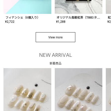
フィナンシェ（6個入り）
オリジナル高級紅茶（TIME/タイム）【ギフト/プチギフト/プレゼント/内祝い/結婚式/オリジナル配合/高品質/ハーブティー/茶葉/記念日/お返し/手土産/美容/おしゃれ】
紅
¥
2,722
¥
1,288
¥
2
View more
NEW ARRIVAL
新着商品