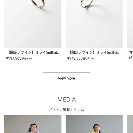
【限定デザイン】ミライ(mill-ai)リング
【限定デザイン】ミライ(mill-ai)リング
マ
¥
1
¥
137,500
税込
¥
148,500
税込
〜
〜
View more
MEDIA
メディア掲載アイテム