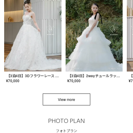
【3泊4日】3Dフラワーレース ドレス〈PD-WDOR-331〉
【3泊4日】2wayチュールラッフルドレス〈PD-WDOR-341RTL〉
¥
70,000
¥
70,000
¥
7
View more
PHOTO PLAN
フォトプラン