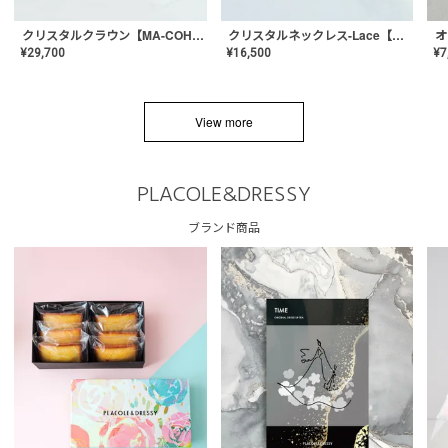
クリスタルネックレス-Lace【MA-CONL-02】
クリスタルクラウン【MA-COHD-01】韓国風クラウン/ウェディングクラウン/ティアラ
¥
16,500
¥
29,700
¥
7
View more
PLACOLE&DRESSY
ブランド商品