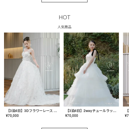
HOT
人気商品
【3泊4日】3Dフラワーレース ドレス〈PD-WDOR-331〉
【3泊4日】2wayチュールラッフルドレス〈PD-WDOR-341RTL〉
¥
70,000
¥
70,000
¥
7