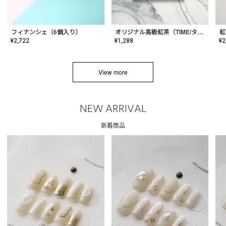
フィナンシェ（6個入り）
オリジナル高級紅茶（TIME/タイム）【ギフト/プチギフト/プレゼント/内祝い/結婚式/オリジナル配合/高品質/ハーブティー/茶葉/記念日/お返し/手土産/美容/おしゃれ】
紅
¥
2,722
¥
1,288
¥
2
View more
NEW ARRIVAL
新着商品