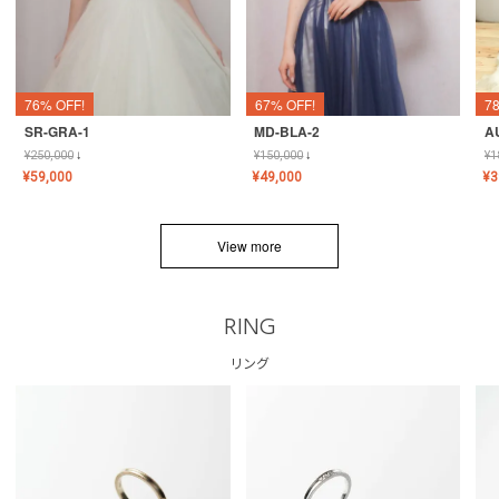
76% OFF!
67% OFF!
7
SR-GRA-1
MD-BLA-2
A
¥
250,000
↓
¥
150,000
↓
¥
1
¥
59,000
¥
49,000
¥
3
View more
RING
リング