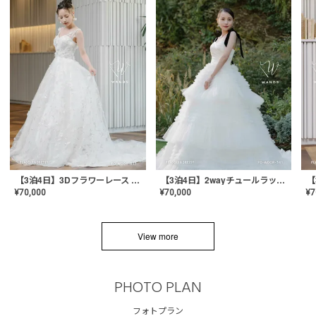
【3泊4日】3Dフラワーレース ドレス〈PD-WDOR-331〉
【3泊4日】2wayチュールラッフルドレス〈PD-WDOR-341RTL〉
¥
70,000
¥
70,000
¥
7
View more
PHOTO PLAN
フォトプラン