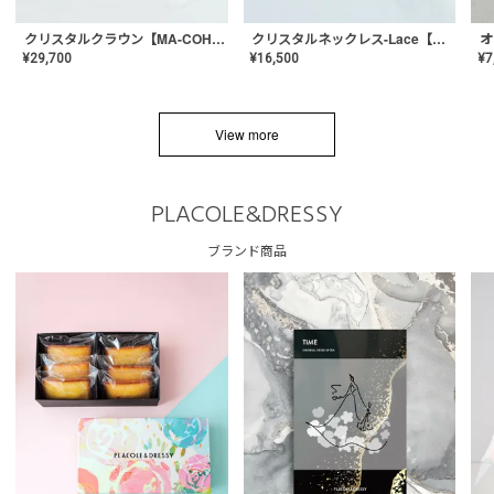
クリスタルネックレス-Lace【MA-CONL-02】
クリスタルクラウン【MA-COHD-01】韓国風クラウン/ウェディングクラウン/ティアラ
¥
16,500
¥
29,700
¥
7
View more
PLACOLE&DRESSY
ブランド商品