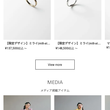
【限定デザイン】ミライ(mill-ai)リング
【限定デザイン】ミライ(mill-ai)リング
マ
¥
1
¥
137,500
税込
¥
148,500
税込
〜
〜
View more
MEDIA
メディア掲載アイテム