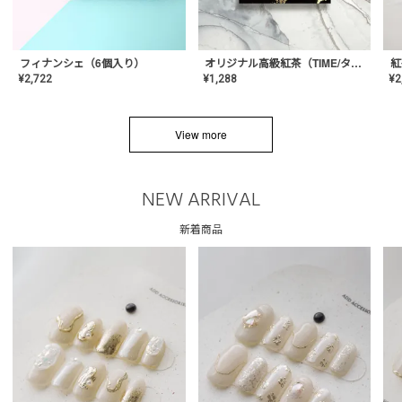
フィナンシェ（6個入り）
オリジナル高級紅茶（TIME/タイム）【ギフト/プチギフト/プレゼント/内祝い/結婚式/オリジナル配合/高品質/ハーブティー/茶葉/記念日/お返し/手土産/美容/おしゃれ】
紅
¥
2,722
¥
1,288
¥
2
View more
NEW ARRIVAL
新着商品