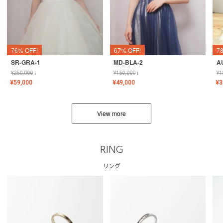
76% OFF!
67% OFF!
7
SR-GRA-1
MD-BLA-2
A
¥
250,000
↓
¥
150,000
↓
¥
1
¥
59,000
¥
49,000
¥
3
View more
RING
リング