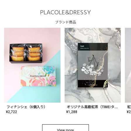
PLACOLE&DRESSY
ブランド商品
フィナンシェ（6個入り）
オリジナル高級紅茶（TIME/タイム）【ギフト/プチギフト/プレゼント/内祝い/結婚式/オリジナル配合/高品質/ハーブティー/茶葉/記念日/お返し/手土産/美容/おしゃれ】
紅
¥
2,722
¥
1,288
¥
2
View more