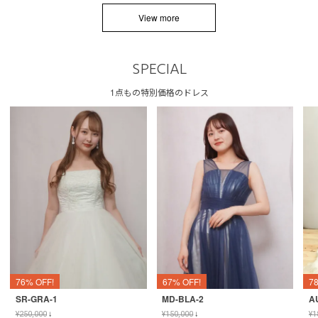
View more
SPECIAL
1点もの特別価格のドレス
76% OFF!
67% OFF!
7
SR-GRA-1
MD-BLA-2
A
¥
250,000
↓
¥
150,000
↓
¥
1