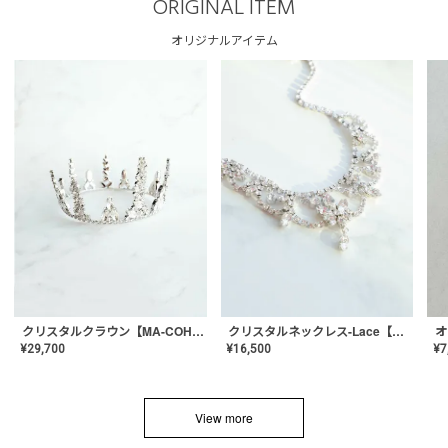
ORIGINAL ITEM
オリジナルアイテム
クリスタルネックレス-Lace【MA-CONL-02】
クリスタルクラウン【MA-COHD-01】韓国風クラウン/ウェディングクラウン/ティアラ
¥
16,500
¥
29,700
¥
7
View more