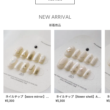
NEW ARRIVAL
新着商品
ネイルチップ【wave mirror】AE-CONA-04
ネイルチップ【flower shell】AE-CONA-03
¥
5,300
¥
5,300
¥
5