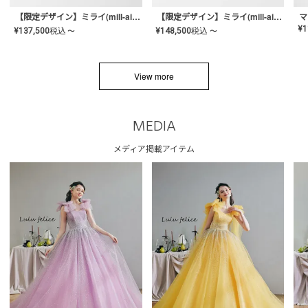
【限定デザイン】ミライ(mill-ai)リング
【限定デザイン】ミライ(mill-ai)リング
マ
¥
1
¥
137,500
税込
¥
148,500
税込
〜
〜
View more
MEDIA
メディア掲載アイテム