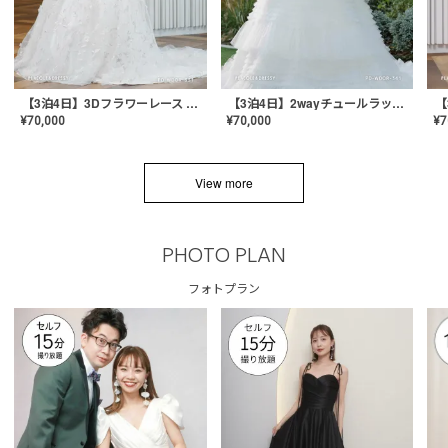
【3泊4日】3Dフラワーレース ドレス〈PD-WDOR-331〉
【3泊4日】2wayチュールラッフルドレス〈PD-WDOR-341RTL〉
¥
70,000
¥
70,000
¥
7
View more
PHOTO PLAN
フォトプラン