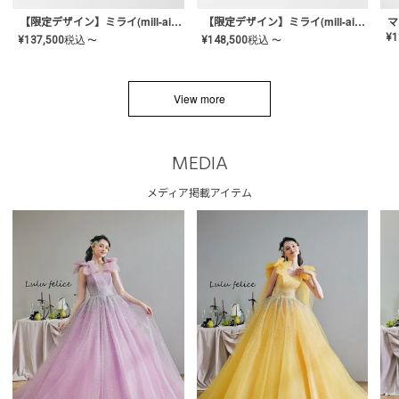
【限定デザイン】ミライ(mill-ai)リング
【限定デザイン】ミライ(mill-ai)リング
マ
¥
1
¥
137,500
税込
¥
148,500
税込
〜
〜
View more
MEDIA
メディア掲載アイテム