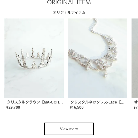
ORIGINAL ITEM
オリジナルアイテム
クリスタルネックレス-Lace【MA-CONL-02】
クリスタルクラウン【MA-COHD-01】韓国風クラウン/ウェディングクラウン/ティアラ
¥
16,500
¥
29,700
¥
7
View more