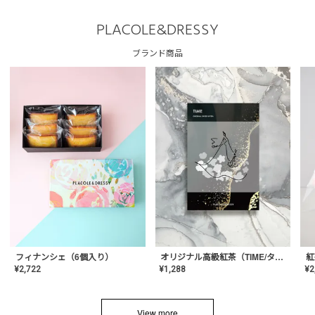
PLACOLE&DRESSY
ブランド商品
フィナンシェ（6個入り）
オリジナル高級紅茶（TIME/タイム）【ギフト/プチギフト/プレゼント/内祝い/結婚式/オリジナル配合/高品質/ハーブティー/茶葉/記念日/お返し/手土産/美容/おしゃれ】
紅
¥
2,722
¥
1,288
¥
2
View more