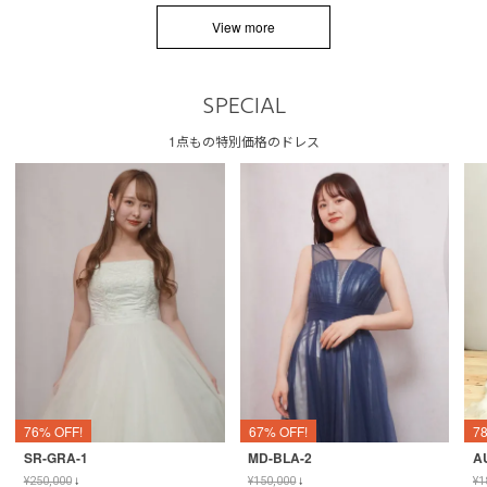
View more
SPECIAL
1点もの特別価格のドレス
76% OFF!
67% OFF!
7
SR-GRA-1
MD-BLA-2
A
¥
250,000
↓
¥
150,000
↓
¥
1