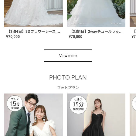
【3泊4日】3Dフラワーレース ドレス〈PD-WDOR-331〉
【3泊4日】2wayチュールラッフルドレス〈PD-WDOR-341RTL〉
¥
70,000
¥
70,000
¥
7
View more
PHOTO PLAN
フォトプラン