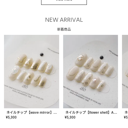
NEW ARRIVAL
新着商品
ネイルチップ【wave mirror】AE-CONA-04
ネイルチップ【flower shell】AE-CONA-03
¥
5,300
¥
5,300
¥
5