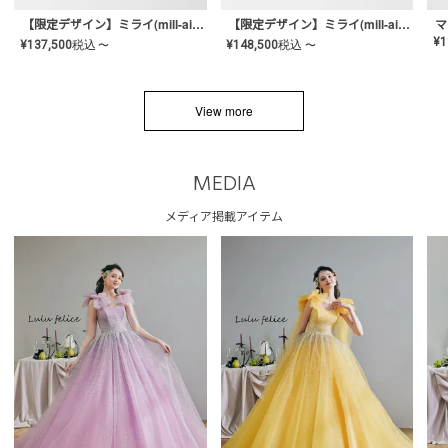
【限定デザイン】ミライ(mill-ai)リング
【限定デザイン】ミライ(mill-ai)リング
マ
¥
1
¥
137,500
税込
¥
148,500
税込
〜
〜
View more
MEDIA
メディア掲載アイテム