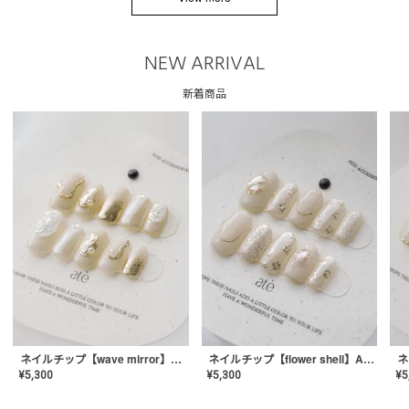
NEW ARRIVAL
新着商品
ネイルチップ【wave mirror】AE-CONA-04
ネイルチップ【flower shell】AE-CONA-03
¥
5,300
¥
5,300
¥
5