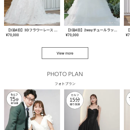
【3泊4日】3Dフラワーレース ドレス〈PD-WDOR-331〉
【3泊4日】2wayチュールラッフルドレス〈PD-WDOR-341RTL〉
¥
70,000
¥
70,000
¥
7
View more
PHOTO PLAN
フォトプラン