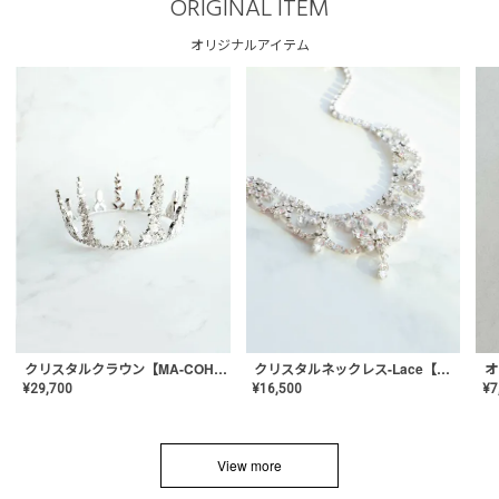
ORIGINAL ITEM
オリジナルアイテム
クリスタルネックレス-Lace【MA-CONL-02】
クリスタルクラウン【MA-COHD-01】韓国風クラウン/ウェディングクラウン/ティアラ
¥
16,500
¥
29,700
¥
7
View more