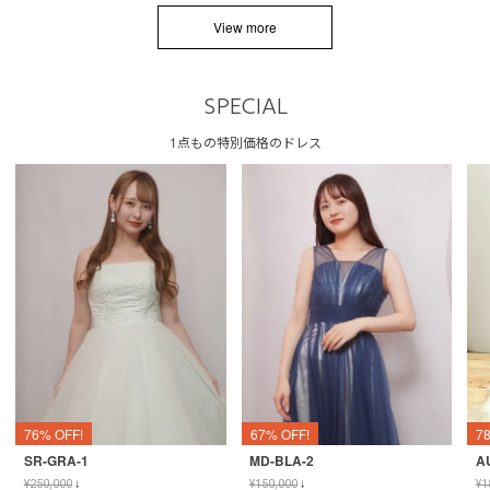
View more
SPECIAL
1点もの特別価格のドレス
76% OFF!
67% OFF!
7
SR-GRA-1
MD-BLA-2
A
¥
250,000
↓
¥
150,000
↓
¥
1