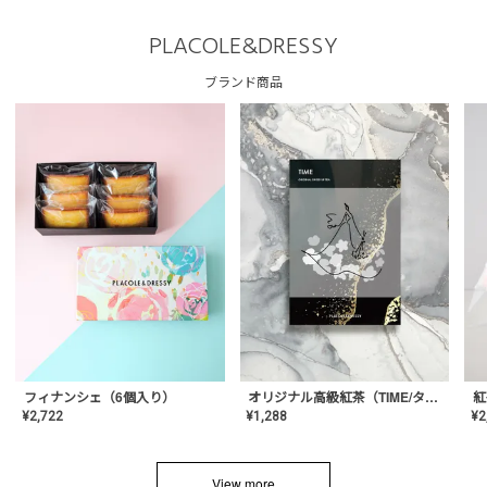
PLACOLE&DRESSY
ブランド商品
フィナンシェ（6個入り）
オリジナル高級紅茶（TIME/タイム）【ギフト/プチギフト/プレゼント/内祝い/結婚式/オリジナル配合/高品質/ハーブティー/茶葉/記念日/お返し/手土産/美容/おしゃれ】
紅
¥
2,722
¥
1,288
¥
2
View more