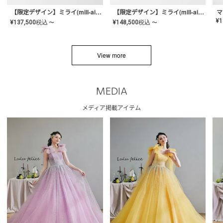
【限定デザイン】ミライ(mill-ai)リング
【限定デザイン】ミライ(mill-ai)リング
マ
¥
1
¥
137,500
税込
¥
148,500
税込
〜
〜
View more
MEDIA
メディア掲載アイテム