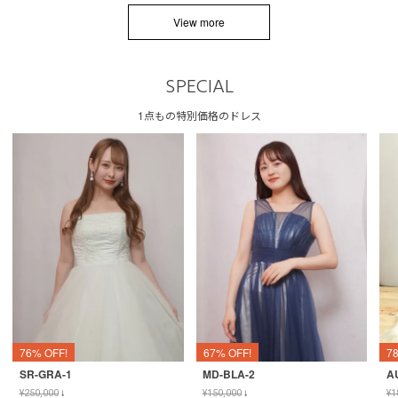
View more
SPECIAL
1点もの特別価格のドレス
76% OFF!
67% OFF!
7
SR-GRA-1
MD-BLA-2
A
¥
250,000
↓
¥
150,000
↓
¥
1