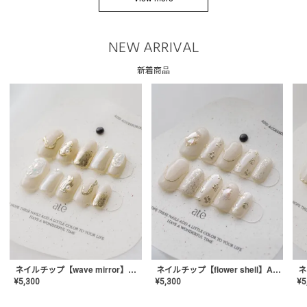
NEW ARRIVAL
新着商品
ネイルチップ【wave mirror】AE-CONA-04
ネイルチップ【flower shell】AE-CONA-03
¥
5,300
¥
5,300
¥
5