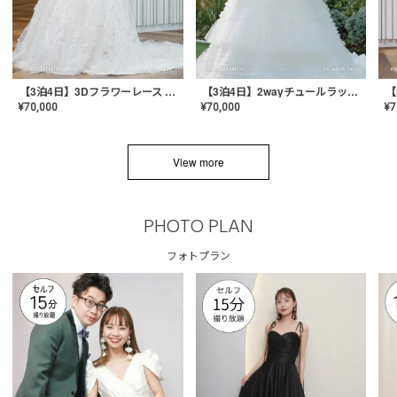
【3泊4日】3Dフラワーレース ドレス〈PD-WDOR-331〉
【3泊4日】2wayチュールラッフルドレス〈PD-WDOR-341RTL〉
¥
70,000
¥
70,000
¥
7
View more
PHOTO PLAN
フォトプラン