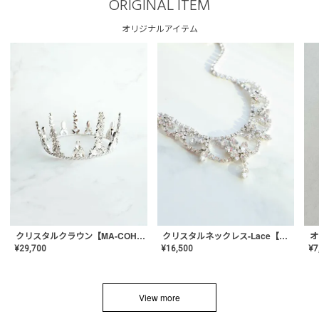
ORIGINAL ITEM
オリジナルアイテム
クリスタルネックレス-Lace【MA-CONL-02】
クリスタルクラウン【MA-COHD-01】韓国風クラウン/ウェディングクラウン/ティアラ
¥
16,500
¥
29,700
¥
7
View more