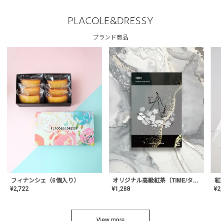
PLACOLE&DRESSY
ブランド商品
フィナンシェ（6個入り）
オリジナル高級紅茶（TIME/タイム）【ギフト/プチギフト/プレゼント/内祝い/結婚式/オリジナル配合/高品質/ハーブティー/茶葉/記念日/お返し/手土産/美容/おしゃれ】
紅
¥
2,722
¥
1,288
¥
2
View more