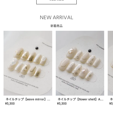
NEW ARRIVAL
新着商品
ネイルチップ【wave mirror】AE-CONA-04
ネイルチップ【flower shell】AE-CONA-03
¥
5,300
¥
5,300
¥
5