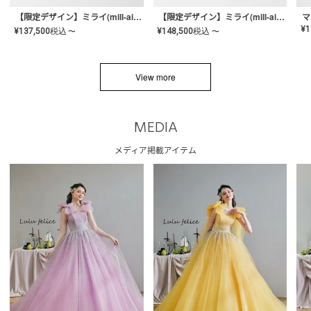
【限定デザイン】ミライ(mill-ai)リング
【限定デザイン】ミライ(mill-ai)リング
マ
¥
1
¥
137,500
税込
¥
148,500
税込
〜
〜
View more
MEDIA
メディア掲載アイテム