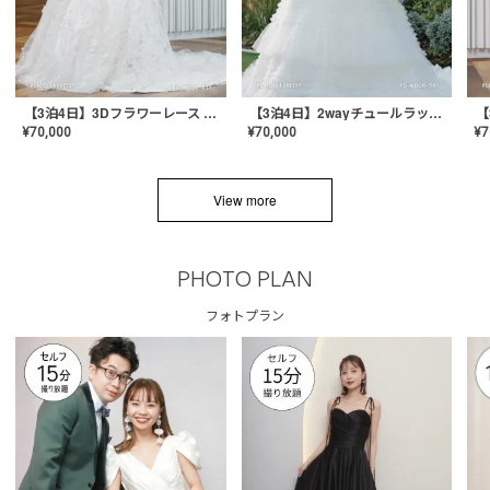
【3泊4日】3Dフラワーレース ドレス〈PD-WDOR-331〉
【3泊4日】2wayチュールラッフルドレス〈PD-WDOR-341RTL〉
¥
70,000
¥
70,000
¥
7
View more
PHOTO PLAN
フォトプラン