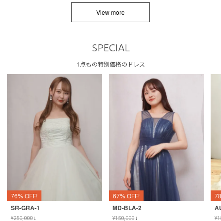
View more
SPECIAL
1点もの特別価格のドレス
76% OFF!
67% OFF!
7
SR-GRA-1
MD-BLA-2
A
¥
250,000
↓
¥
150,000
↓
¥
1