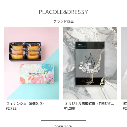
PLACOLE&DRESSY
ブランド商品
フィナンシェ（6個入り）
オリジナル高級紅茶（TIME/タイム）【ギフト/プチギフト/プレゼント/内祝い/結婚式/オリジナル配合/高品質/ハーブティー/茶葉/記念日/お返し/手土産/美容/おしゃれ】
紅
¥
2,722
¥
1,288
¥
2
View more