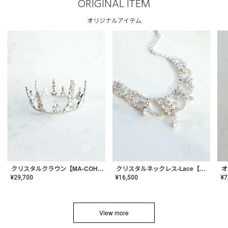
ORIGINAL ITEM
オリジナルアイテム
クリスタルネックレス-Lace【MA-CONL-02】
クリスタルクラウン【MA-COHD-01】韓国風クラウン/ウェディングクラウン/ティアラ
¥
16,500
¥
29,700
¥
7
View more