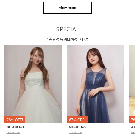
View more
SPECIAL
1点もの特別価格のドレス
76% OFF!
67% OFF!
7
SR-GRA-1
MD-BLA-2
A
¥
250,000
↓
¥
150,000
↓
¥
1