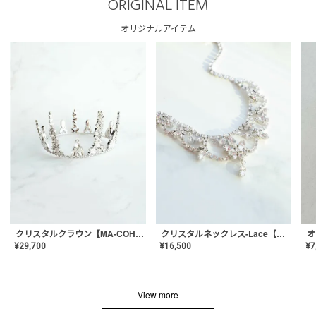
ORIGINAL ITEM
オリジナルアイテム
クリスタルネックレス-Lace【MA-CONL-02】
クリスタルクラウン【MA-COHD-01】韓国風クラウン/ウェディングクラウン/ティアラ
¥
16,500
¥
29,700
¥
7
View more