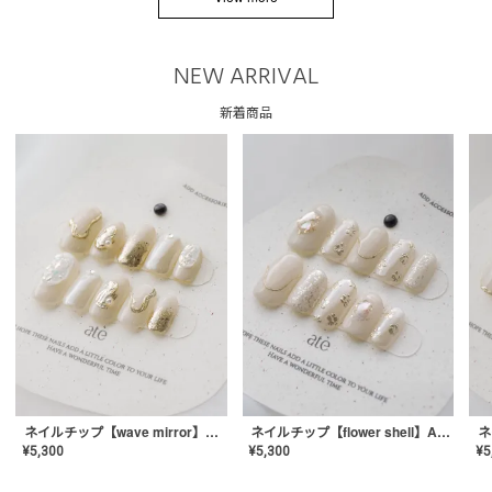
NEW ARRIVAL
新着商品
ネイルチップ【wave mirror】AE-CONA-04
ネイルチップ【flower shell】AE-CONA-03
¥
5,300
¥
5,300
¥
5