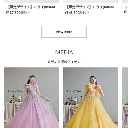
【限定デザイン】ミライ(mill-ai)リング
【限定デザイン】ミライ(mill-ai)リング
マ
¥
1
¥
137,500
税込
¥
148,500
税込
〜
〜
View more
MEDIA
メディア掲載アイテム