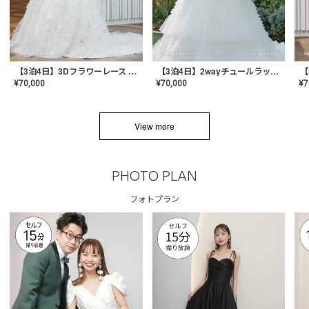
【3泊4日】3Dフラワーレース ドレス〈PD-WDOR-331〉
【3泊4日】2wayチュールラッフルドレス〈PD-WDOR-341RTL〉
¥
70,000
¥
70,000
¥
7
View more
PHOTO PLAN
フォトプラン