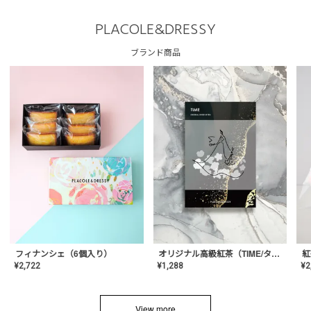
PLACOLE&DRESSY
ブランド商品
フィナンシェ（6個入り）
オリジナル高級紅茶（TIME/タイム）【ギフト/プチギフト/プレゼント/内祝い/結婚式/オリジナル配合/高品質/ハーブティー/茶葉/記念日/お返し/手土産/美容/おしゃれ】
紅
¥
2,722
¥
1,288
¥
2
View more