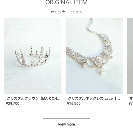
ORIGINAL ITEM
オリジナルアイテム
クリスタルネックレス-Lace【MA-CONL-02】
クリスタルクラウン【MA-COHD-01】韓国風クラウン/ウェディングクラウン/ティアラ
¥
16,500
¥
29,700
¥
7
View more