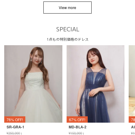
View more
SPECIAL
1点もの特別価格のドレス
76% OFF!
67% OFF!
7
SR-GRA-1
MD-BLA-2
A
¥
250,000
↓
¥
150,000
↓
¥
1