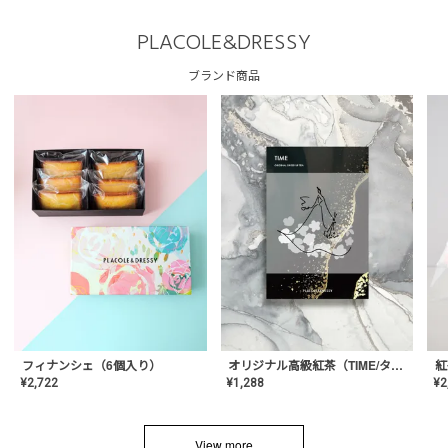
PLACOLE&DRESSY
ブランド商品
フィナンシェ（6個入り）
オリジナル高級紅茶（TIME/タイム）【ギフト/プチギフト/プレゼント/内祝い/結婚式/オリジナル配合/高品質/ハーブティー/茶葉/記念日/お返し/手土産/美容/おしゃれ】
紅
¥
2,722
¥
1,288
¥
2
View more