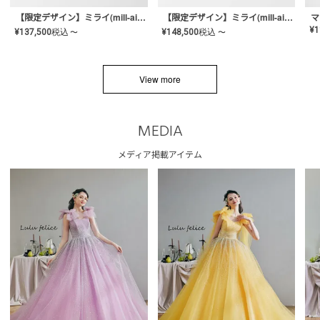
【限定デザイン】ミライ(mill-ai)リング
【限定デザイン】ミライ(mill-ai)リング
マ
¥
1
¥
137,500
税込
¥
148,500
税込
〜
〜
View more
MEDIA
メディア掲載アイテム