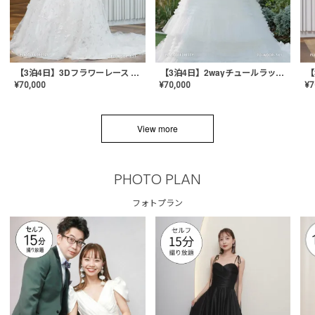
【3泊4日】3Dフラワーレース ドレス〈PD-WDOR-331〉
【3泊4日】2wayチュールラッフルドレス〈PD-WDOR-341RTL〉
¥
70,000
¥
70,000
¥
7
View more
PHOTO PLAN
フォトプラン